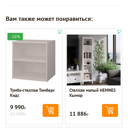
Вам также может понравиться:
-10%
Тумба-стеллаж Тимберс
Стеллаж малый HEMNES
Кидс
Кымор
9 990
Р
11 886
11 100
Р
Р