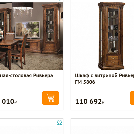
иная-столовая Ривьера
Шкаф с витриной Ривье
ГМ 5806
 010
110 692
Р
Р