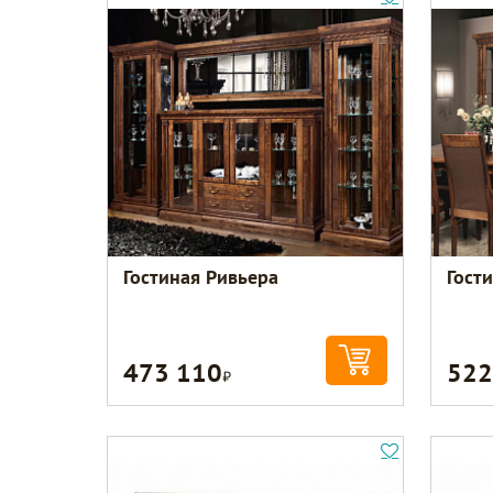
Гостиная Ривьера
Гост
473 110
522
Р