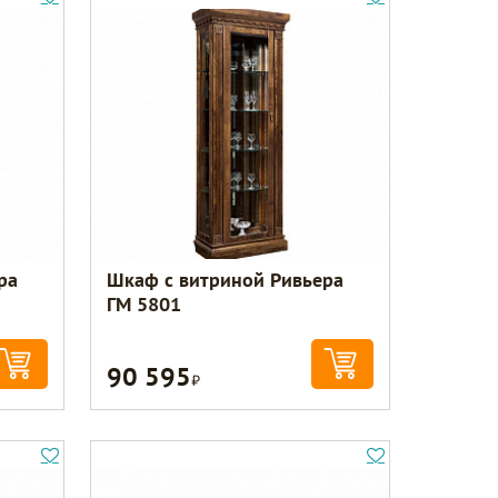
ра
Шкаф с витриной Ривьера
ГМ 5801
90 595
Р