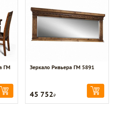
а ГМ
Зеркало Ривьера ГМ 5891
45 752
Р