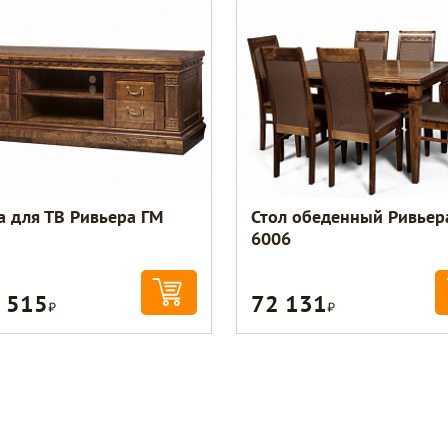
а для ТВ Ривьера ГМ
Стол обеденный Ривьер
6006
 515
72 131
Р
Р