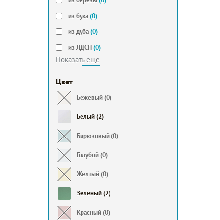
из берёзы
(0)
из бука
(0)
из дуба
(0)
из ЛДСП
(0)
Показать еще
Цвет
Бежевый
(0)
Белый
(2)
Бирюзовый
(0)
Голубой
(0)
Желтый
(0)
Зеленый
(2)
Красный
(0)