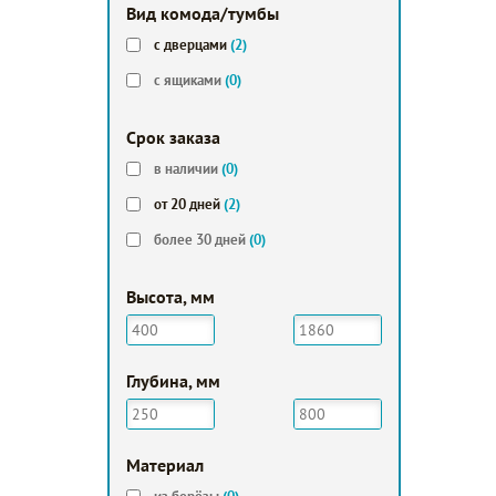
Вид комода/тумбы
с дверцами
(2)
с ящиками
(0)
Срок заказа
в наличии
(0)
от 20 дней
(2)
более 30 дней
(0)
Высота, мм
Глубина, мм
Мaтериал