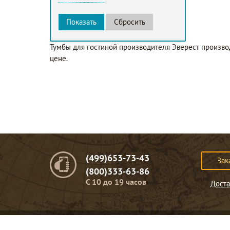
Тумбы для гостиной производителя Эверест произво
цене.
(499)653-73-43
Зак
(800)333-63-86
C 10 до 19 часов
Доста
© Портомебель. 2009-2026 год.
Мебель из массива дерева
.
Представленная на сайте информация
не являет