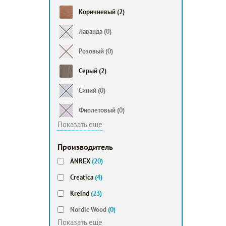
Коричневый
(2)
Лаванда
(0)
Розовый
(0)
Серый
(2)
Синий
(0)
Фиолетовый
(0)
Показать еще
Производитель
ANREX
(20)
Creatica
(4)
Kreind
(23)
Nordic Wood
(0)
Показать еще