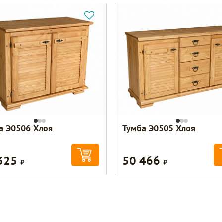
а Э0506 Хлоя
Тумба Э0505 Хлоя
 325
50 466
Р
Р