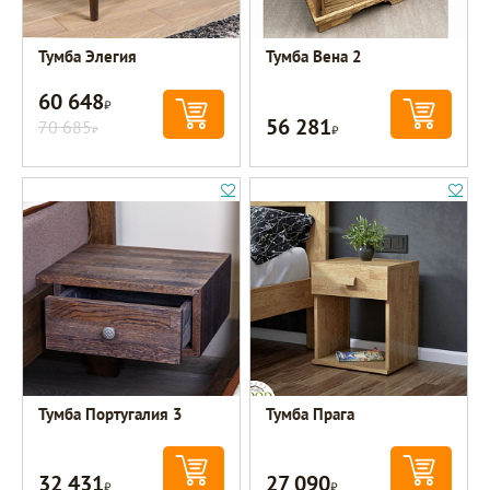
Тумба Элегия
Тумба Вена 2
60 648
Р
56 281
70 685
Р
Р
Тумба Португалия 3
Тумба Прага
32 431
27 090
Р
Р