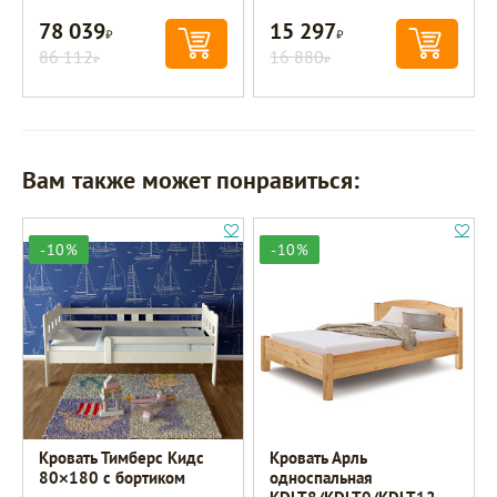
78 039
15 297
Р
Р
86 112
16 880
Р
Р
Вам также может понравиться:
-10%
-10%
Кровать Тимберс Кидс
Кровать Арль
80×180 с бортиком
односпальная