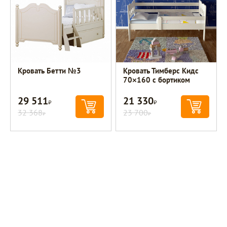
Кровать Бетти №3
Кровать Тимберс Кидс
70×160 с бортиком
29 511
21 330
Р
Р
32 368
23 700
Р
Р