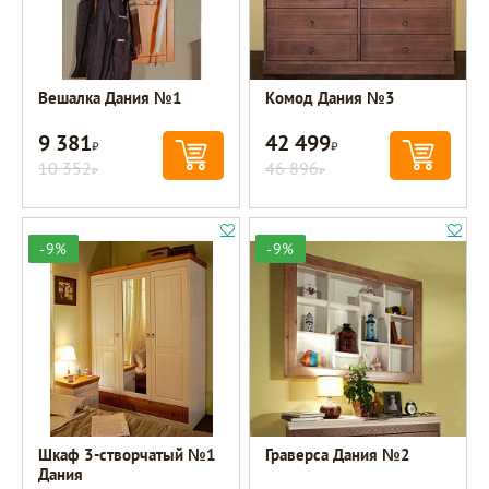
Вешалка Дания №1
Комод Дания №3
9 381
42 499
Р
Р
10 352
46 896
Р
Р
-9%
-9%
Шкаф 3-створчатый №1
Граверса Дания №2
Дания