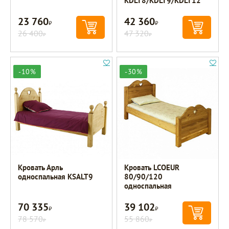
KDLT8/KDLT9/KDLT12
23 760
42 360
Р
Р
26 400
47 320
Р
Р
-10%
-30%
Кровать Арль
Кровать LCOEUR
односпальная KSALT9
80/90/120
односпальная
70 335
39 102
Р
Р
78 570
55 860
Р
Р