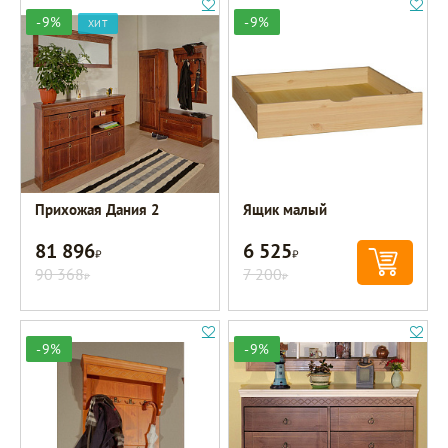
-9%
-9%
ХИТ
Прихожая Дания 2
Ящик малый
81 896
6 525
Р
Р
90 368
7 200
Р
Р
-9%
-9%