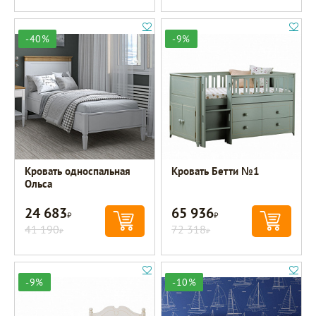
-40%
-9%
Кровать односпальная
Кровать Бетти №1
Ольса
24 683
65 936
Р
Р
41 190
72 318
Р
Р
-9%
-10%