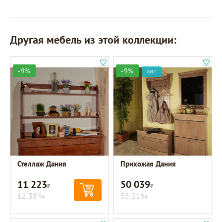
Другая мебель из этой коллекции:
-9%
-9%
ХИТ
Стеллаж Дания
Прихожая Дания
11 223
50 039
Р
Р
12 384
55 216
Р
Р