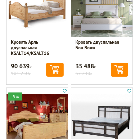
Кровать Арль
Кровать двуспальная
двуспальная
Бон Вояж
KSALT14/KSALT16
90 639
35 488
Р
Р
101 250
57 240
Р
Р
-9%