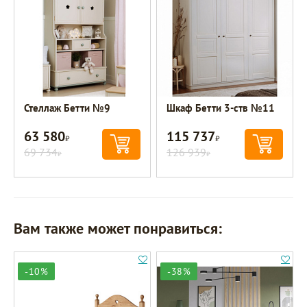
Стеллаж Бетти №9
Шкаф Бетти 3-ств №11
63 580
115 737
Р
Р
69 734
126 939
Р
Р
Вам также может понравиться:
-10%
-38%