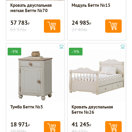
Кровать двуспальная
Модуль Бетти №15
мягкая Бетти №70
57 783
24 985
Р
Р
63 376
27 404
Р
Р
-9%
-9%
Тумба Бетти №3
Кровать двуспальная
Бетти №26
18 971
41 245
Р
Р
20 808
45 237
Р
Р