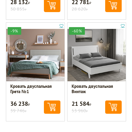
28 132
22 781
Р
Р
30 855
28 620
Р
Р
-9%
-60%
Кровать двуспальная
Кровать двуспальная
Грета №1
Винтаж
36 238
21 584
Р
Р
39 746
53 960
Р
Р