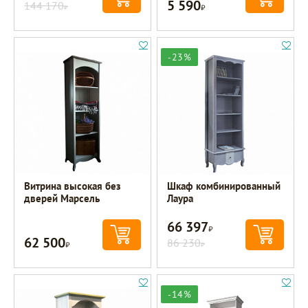
5 590
144 170
Р
Р
-23%
Витрина высокая без
Шкаф комбинированный
дверей Марсель
Лаура
66 397
Р
62 500
Р
86 230
Р
-14%