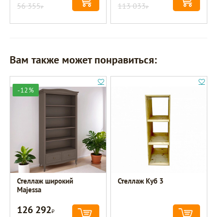
56 355
113 033
Р
Р
Вам также может понравиться:
-12%
Стеллаж широкий
Стеллаж Куб 3
Majessa
126 292
Р