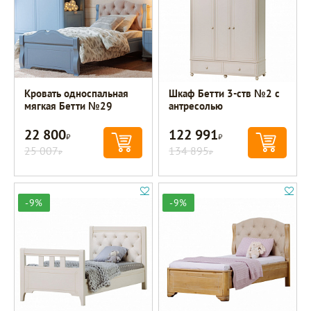
Кровать односпальная
Шкаф Бетти 3-ств №2 с
мягкая Бетти №29
антресолью
22 800
122 991
Р
Р
25 007
134 895
Р
Р
-9%
-9%