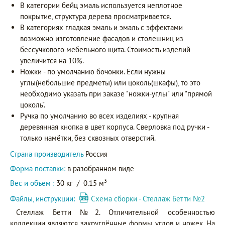
В категории бейц эмаль используется неплотное
покрытие, структура дерева просматривается.
В категориях гладкая эмаль и эмаль с эффектами
возможно изготовление фасадов и столешниц из
бессучкового мебельного щита. Стоимость изделий
увеличится на 10%.
Ножки - по умолчанию бочонки. Если нужны
углы(небольшие предметы) или цоколь(шкафы), то это
необходимо указать при заказе "ножки-углы" или "прямой
цоколь".
Ручка по умолчанию во всех изделиях - крупная
деревянная кнопка в цвет корпуса. Сверловка под ручки -
только намётки, без сквозных отверстий.
Страна производитель
Россия
Форма поставки:
в разобранном виде
3
Вес и объем :
30 кг
/
0.15 м
Файлы, инструкции:
Схема сборки - Стеллаж Бетти №2
Стеллаж Бетти №2. Отличительной особенностью
коллекции являются закруглённые формы углов и ножек. На