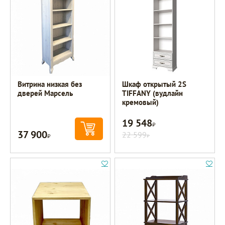
Витрина низкая без
Шкаф открытый 2S
дверей Марсель
TIFFANY (вудлайн
кремовый)
19 548
Р
37 900
Р
22 599
Р