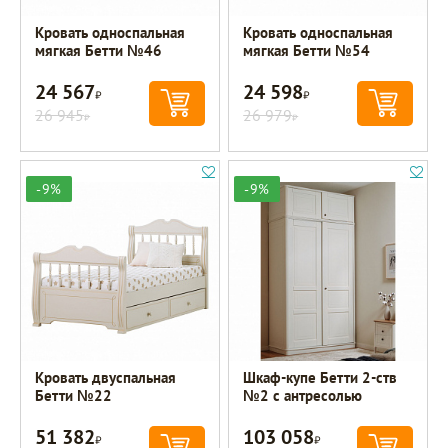
Кровать односпальная
Кровать односпальная
мягкая Бетти №46
мягкая Бетти №54
24 567
24 598
Р
Р
26 945
26 979
Р
Р
-9%
-9%
Кровать двуспальная
Шкаф-купе Бетти 2-ств
Бетти №22
№2 с антресолью
51 382
103 058
Р
Р