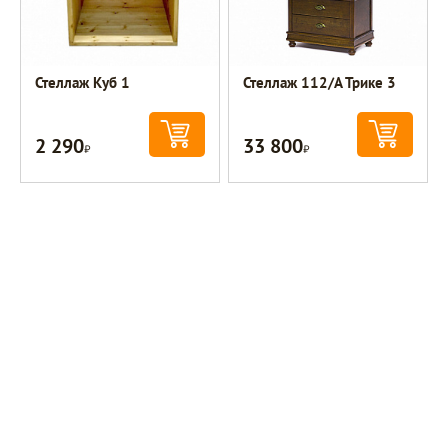
Стеллаж Куб 1
Стеллаж 112/А Трике 3
2 290
33 800
Р
Р