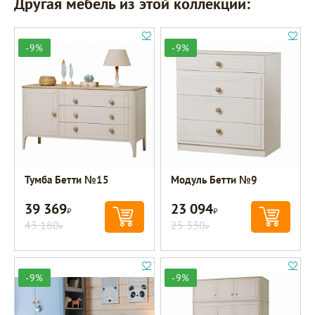
Другая мебель из этой коллекции:
-9%
-9%
Тумба Бетти №15
Модуль Бетти №9
39 369
23 094
Р
Р
43 180
25 330
Р
Р
-9%
-9%