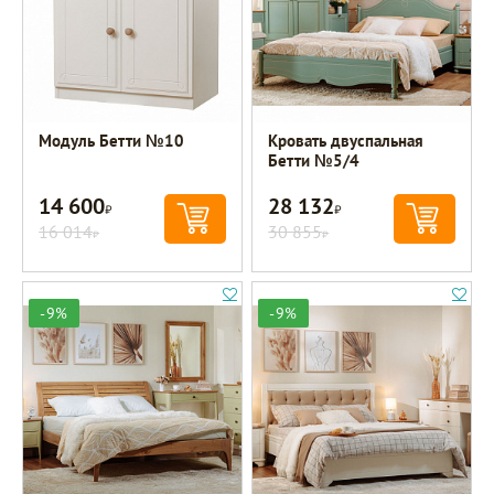
Модуль Бетти №10
Кровать двуспальная
Бетти №5/4
14 600
28 132
Р
Р
16 014
30 855
Р
Р
-9%
-9%