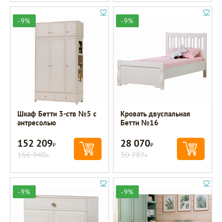
-9%
-9%
Шкаф Бетти 3-ств №5 с
Кровать двуспальная
антресолью
Бетти №16
152 209
28 070
Р
Р
166 940
30 787
Р
Р
-9%
-9%