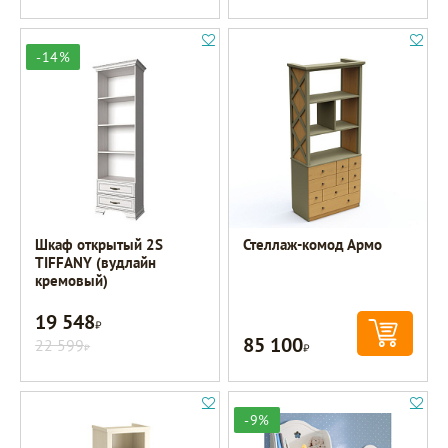
-14%
Шкаф открытый 2S
Стеллаж-комод Армо
TIFFANY (вудлайн
кремовый)
19 548
Р
85 100
22 599
Р
Р
-9%