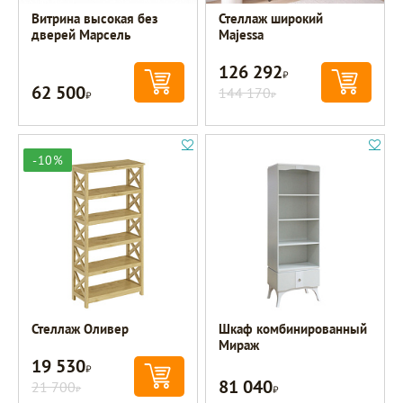
Витрина высокая без
Стеллаж широкий
дверей Марсель
Majessa
126 292
Р
62 500
Р
144 170
Р
-10%
Стеллаж Оливер
Шкаф комбинированный
Мираж
19 530
Р
81 040
21 700
Р
Р