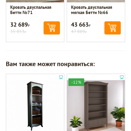
Кровать двуспальная
Кровать двуспальная
Бетти №71
мягкая Бетти №66
32 689
43 663
Р
Р
35 853
47 889
Р
Р
Вам также может понравиться:
-12%