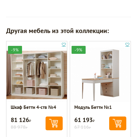
Другая мебель из этой коллекции:
-9%
-9%
Шкаф Бетти 4-ств №4
Модуль Бетти №1
81 126
61 193
Р
Р
88 978
67 116
Р
Р