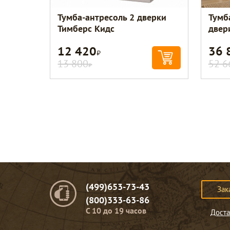
Тумба-антресоль 2 дверки
Тумб
Тимберс Кидс
двер
12 420
36 
Р
13 800
52 6
Р
(499)653-73-43
Зак
(800)333-63-86
C 10 до 19 часов
Доста