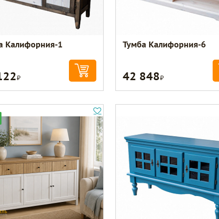
а Калифорния-1
Тумба Калифорния-6
122
42 848
Р
Р