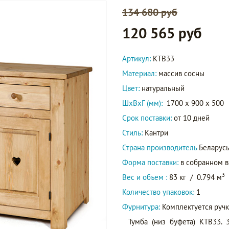
134 680 руб
120 565 руб
Артикул:
KTB33
Материал:
массив сосны
Цвет:
натуральный
ШxВxГ (мм):
1700 x 900 x 500
Срок поставки:
от 10 дней
Стиль:
Кантри
Страна производитель
Беларус
Форма поставки:
в собранном 
3
Вес и объем :
83 кг
/
0.794 м
Количество упаковок:
1
Фурнитура:
Комплектуется ручк
Тумба (низ буфета) KTB33. 