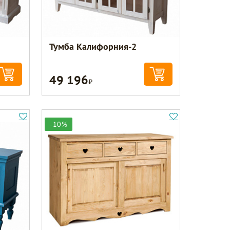
Тумба Калифорния-2
49 196
Р
-10%