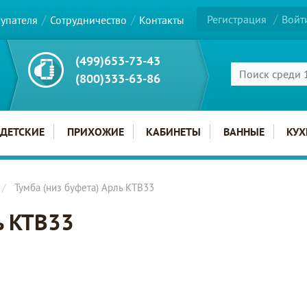
Регистрация
Войт
купателя
Сотрудничество
Контакты
(499)653-73-43
(800)333-63-86
ДЕТСКИЕ
ПРИХОЖИЕ
КАБИНЕТЫ
ВАННЫЕ
КУХ
Тумба (низ буфета) Арль KTB33
ь KTB33