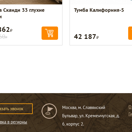
а Сканди 33 глухие
Тумба Калифорния-5
и
862
Р
42 187
Р
60
Р
О
Москва, м. Славянский
азать звонок
Г
Бульвар, ул. Кременчугская, д.
вка в регионы
6, корпус 2.