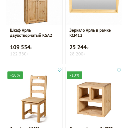
Шкаф Арль
Зеркало Арль в рамке
двухстворчатый KSA2
KCM12
109 554
25 244
Р
Р
122 380
28 200
Р
Р
-10%
-10%