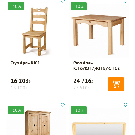
-10%
-10%
Стул Арль KJC1
Стол Арль
KJT6/KJT7/KJT8/KJT12
16 203
24 716
Р
Р
18 100
27 610
Р
Р
-10%
-10%