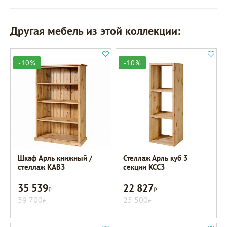
Другая мебель из этой коллекции:
-10%
-10%
Шкаф Арль книжный /
Стеллаж Арль куб 3
стеллаж KAB3
секции KCC3
35 539
22 827
Р
Р
39 700
25 500
Р
Р