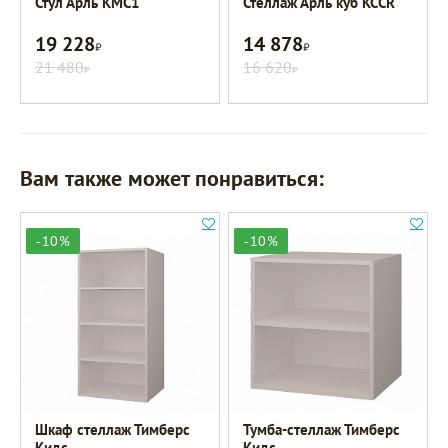
Стул Арль KMC1
Стеллаж Арль куб KCCR
19 228
14 878
Р
Р
21 480
16 620
Р
Р
Вам также может понравиться:
-10%
-10%
Шкаф стеллаж Тимберс
Тумба-стеллаж Тимберс
Кидс
Кидс