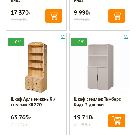
17 370
9 990
Р
Р
19 300
11 100
Р
Р
-10%
-10%
Шкаф Арль книжный /
Шкаф стеллаж Тимберс
стеллаж KR220
Кидс 2 дверки
63 765
19 710
Р
Р
71 230
21 900
Р
Р