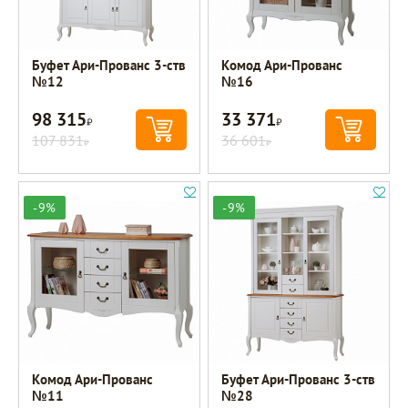
Буфет Ари-Прованс 3-ств
Комод Ари-Прованс
№12
№16
98 315
33 371
Р
Р
107 831
36 601
Р
Р
-9%
-9%
Комод Ари-Прованс
Буфет Ари-Прованс 3-ств
№11
№28