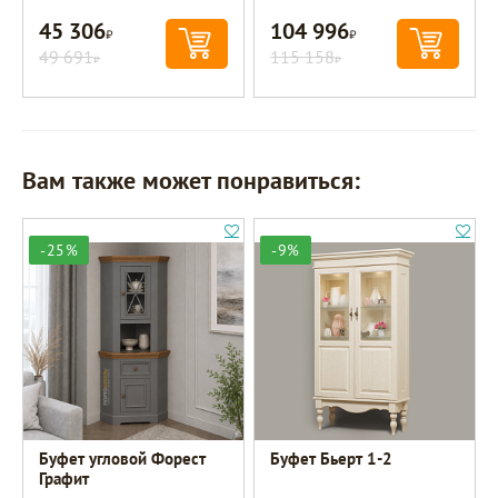
45 306
104 996
Р
Р
49 691
115 158
Р
Р
Вам также может понравиться:
-25%
-9%
Буфет угловой Форест
Буфет Бьерт 1-2
Графит