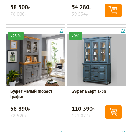
58 500
54 280
Р
Р
78 000
59 534
Р
Р
-25%
-9%
Буфет малый Форест
Буфет Бьерт 1-58
Графит
58 890
110 390
Р
Р
78 520
121 074
Р
Р