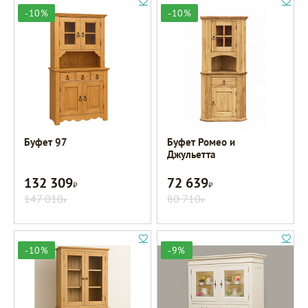
-10%
-10%
Буфет 97
Буфет Ромео и
Джульетта
132 309
72 639
Р
Р
147 010
80 710
Р
Р
-10%
-9%