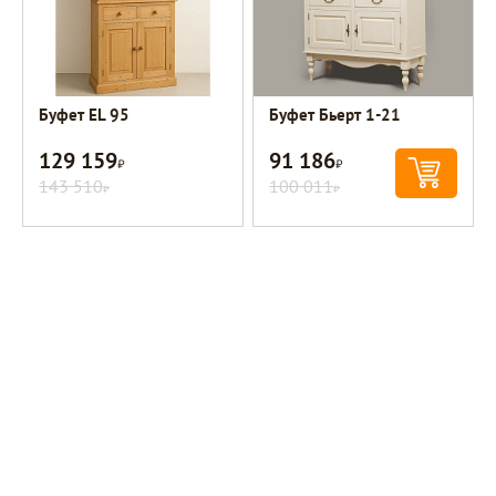
Буфет EL 95
Буфет Бьерт 1-21
129 159
91 186
Р
Р
143 510
100 011
Р
Р