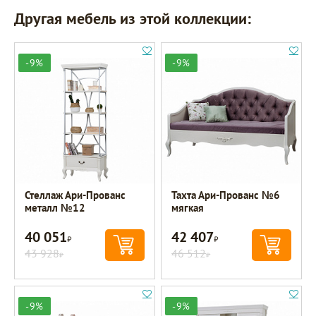
Другая мебель из этой коллекции:
-9%
-9%
Стеллаж Ари-Прованс
Тахта Ари-Прованс №6
металл №12
мягкая
40 051
42 407
Р
Р
43 928
46 512
Р
Р
-9%
-9%