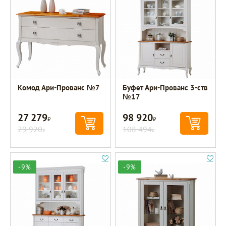
Комод Ари-Прованс №7
Буфет Ари-Прованс 3-ств
№17
27 279
98 920
Р
Р
29 920
108 494
Р
Р
-9%
-9%