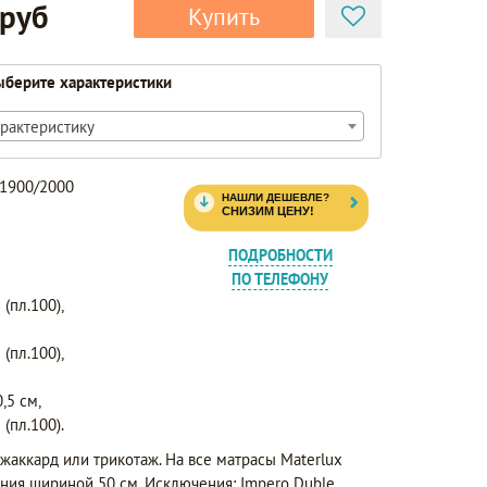
 руб
Купить
берите характеристики
рактеристику
 1900/2000
ПОДРОБНОСТИ
ПО ТЕЛЕФОНУ
(пл.100),
(пл.100),
,5 см,
(пл.100).
жаккард или трикотаж. На все матрасы Materlux
ния шириной 50 см. Исключения: Impero Duble,