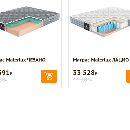
ас Materlux ЧЕЗАНО
Матрас Materlux ЛАЦИО
391
33 528
Р
Р
88
44 704
Р
Р