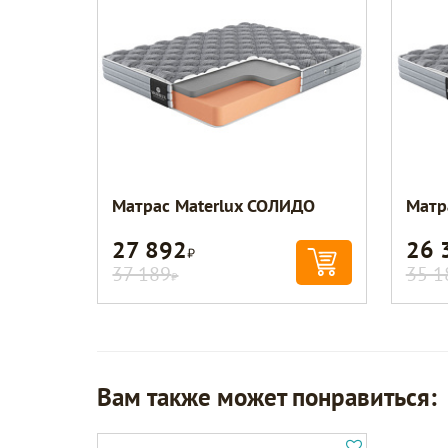
Матрас Materlux СОЛИДО
Матр
27 892
26 
Р
37 189
35 1
Р
Вам также может понравиться: