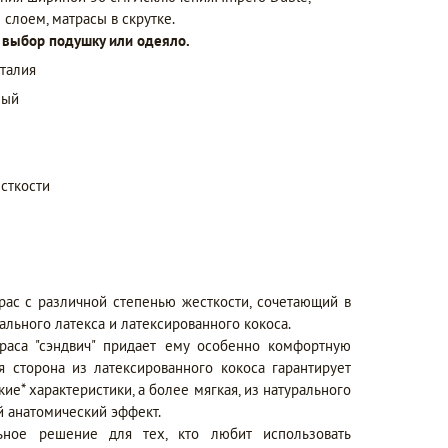
 слоем, матрасы в скрутке.
а выбор подушку или одеяло.
талия
ный
сткости
рас с различной степенью жесткости, сочетающий в
льного латекса и латексированного кокоса.
траса "сэндвич" придает ему особенно комфортную
ая сторона из латексированного кокоса гарантирует
ие* характеристики, а более мягкая, из натурального
й анатомический эффект.
ное решение для тех, кто любит использовать