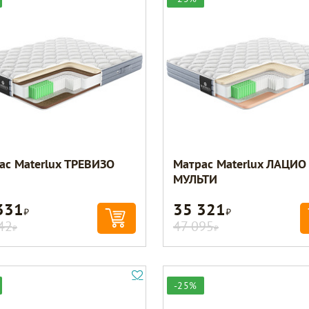
ас Materlux ТРЕВИЗО
Матрас Materlux ЛАЦИО
МУЛЬТИ
331
35 321
Р
Р
42
47 095
Р
Р
-25%