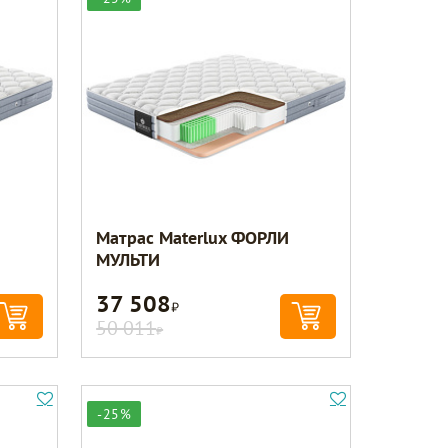
Матрас Materlux ФОРЛИ
МУЛЬТИ
37 508
Р
50 011
Р
-25%