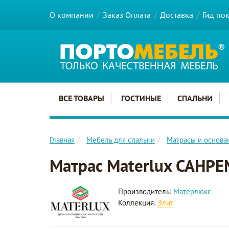
О компании
Заказ Оплата
Доставка
Гид по
Главное меню сайта
ВСЕ ТОВАРЫ
ГОСТИНЫЕ
СПАЛЬНИ
Главная
Мебель для спальни
Матрасы и основа
Матрас Materlux САНР
Производитель:
Матерлюкс
Коллекция:
Элит