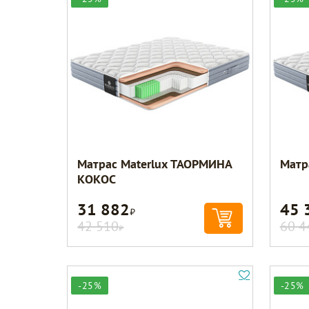
Матрас Materlux ТАОРМИНА
Матр
КОКОС
31 882
45 
Р
42 510
60 4
Р
-25%
-25%