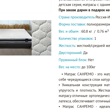
детская серия, матрасы с одним
При заказе дарим в подарок н
Страна производитель
Россия-И
Форма поставки:
полноразмер
3
Вес и объем :
60.8 кг
/
0.76 м
Количество упаковок:
1
Жесткость:
жесткий/средней же
Двусторонний:
Да
Пружинный блок:
Нет
Вес на место:
до 100кг
• Матрас САНРЕМО - это мат
себе чередующиеся слои натура
• Уникальная конструкция ма
упругость и плотность. Жестк
матрасу отличные ортопедическ
латекса, обеспечивает отличны
• Матрас САНРЕМО - идеаль