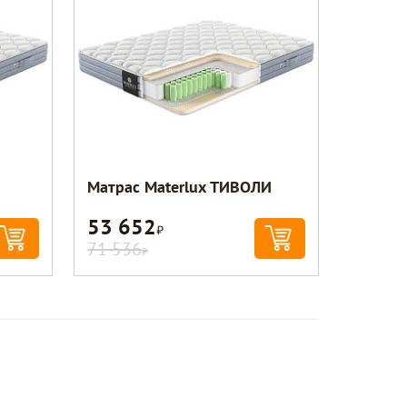
Матрас Materlux ТИВОЛИ
53 652
Р
71 536
Р