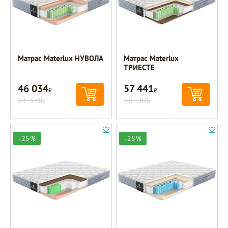
Матрас Materlux НУВОЛА
Матрас Materlux
ТРИЕСТЕ
46 034
57 441
Р
Р
61 378
76 588
Р
Р
-25%
-25%