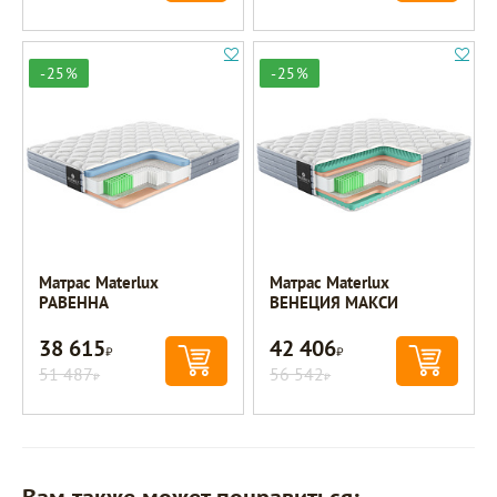
-25%
-25%
Матрас Materlux
Матрас Materlux
РАВЕННА
ВЕНЕЦИЯ МАКСИ
38 615
42 406
Р
Р
51 487
56 542
Р
Р
Вам также может понравиться: