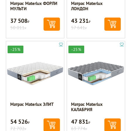
Матрас Materlux ФОРЛИ
Матрас Materlux
МУЛЬТИ
ЛОНДОН
37 508
43 231
Р
Р
50 011
57 641
Р
Р
-25%
-25%
Матрас Materlux ЭЛИТ
Матрас Materlux
КАЛАБРИЯ
54 526
47 831
Р
Р
72 702
63 774
Р
Р