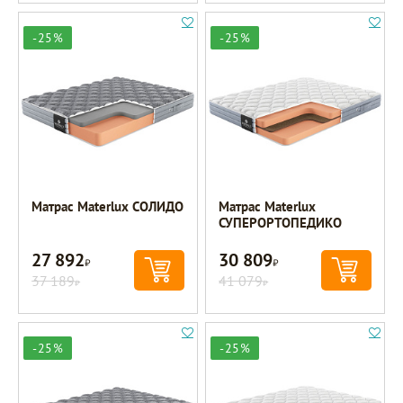
-25%
-25%
Матрас Materlux СОЛИДО
Матрас Materlux
СУПЕРОРТОПЕДИКО
27 892
30 809
Р
Р
37 189
41 079
Р
Р
-25%
-25%