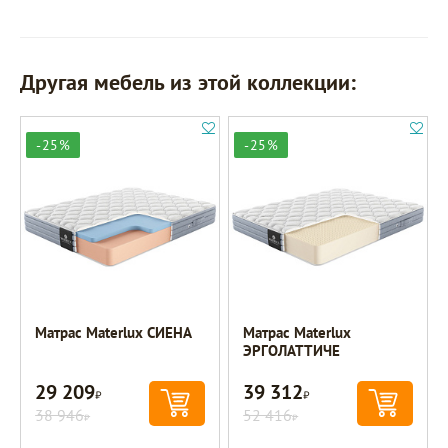
Другая мебель из этой коллекции:
-25%
-25%
Матрас Materlux СИЕНА
Матрас Materlux
ЭРГОЛАТТИЧЕ
29 209
39 312
Р
Р
38 946
52 416
Р
Р