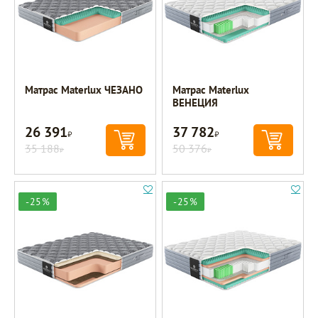
Матрас Materlux ЧЕЗАНО
Матрас Materlux
ВЕНЕЦИЯ
26 391
37 782
Р
Р
35 188
50 376
Р
Р
-25%
-25%