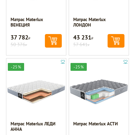
Матрас Materlux
Матрас Materlux
ВЕНЕЦИЯ
ЛОНДОН
37 782
43 231
Р
Р
50 376
57 641
Р
Р
-25%
-25%
Матрас Materlux ЛЕДИ
Матрас Materlux АСТИ
АННА