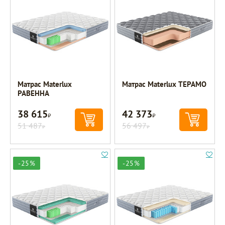
Матрас Materlux
Матрас Materlux ТЕРАМО
РАВЕННА
38 615
42 373
Р
Р
51 487
56 497
Р
Р
-25%
-25%