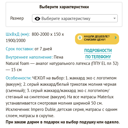
Выберите характеристики
Размер
Выберите характеристику
ШxВxД (мм):
800-2000 x 150 x
1900/2000
Срок поставки:
от 7 дней
ПОДРОБНОСТИ
Внутреннее наполнение:
Пена
ПО ТЕЛЕФОНУ
Natural foаm — аналог натурального латекса (ППУ EL пл 32)
— 15 см
Особенности:
ЧЕХОЛ на выбор: 1. жаккард эко с логотипом
(вакуум); 2. серый жаккард/белый трикотаж молния черная
(съемный); 3. серый жаккард/жаккард эко с логотипом/
стеганый на синтепоне (вакуум). На все матрасы Materlux
устанавливается смотровая молния шириной 50 см.
Исключения: Impero Duble, детская серия, матрасы с одним
слоем, матрасы в скрутке.
При заказе дарим в подарок на выбор подушку или одеяло.