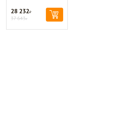
28 232
Р
37 643
Р