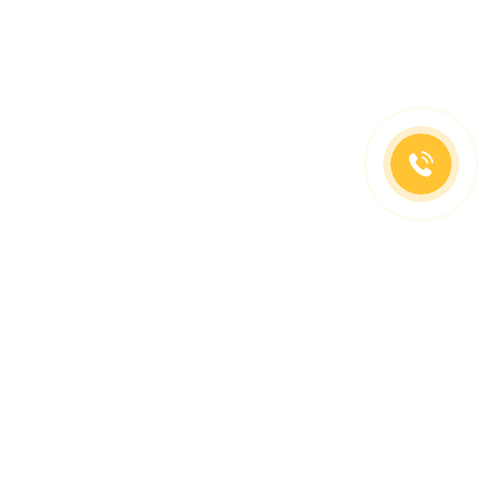
(499)653-73-43
(800)333-63-86
C 10 до 19 часов
Заказать звонок
Доставка в регионы
Москва, м. Славянский Бульвар, ул. Кременчугская,
д. 6, корпус 2.
О компании