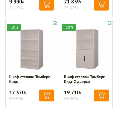
9 990
21 839
Р
Р
11 100
23 953
Р
Р
-10%
-10%
Шкаф стеллаж Тимберс
Шкаф стеллаж Тимберс
Кидс
Кидс 2 дверки
17 370
19 710
Р
Р
19 300
21 900
Р
Р