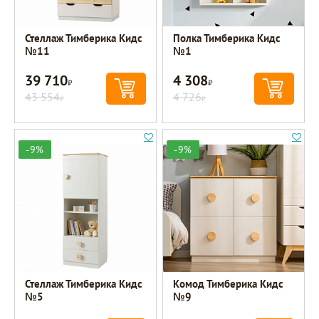
Стеллаж Тимберика Кидс
Полка Тимберика Кидс
№11
№1
39 710
4 308
Р
Р
43 554
4 726
Р
Р
-9%
-9%
Стеллаж Тимберика Кидс
Комод Тимберика Кидс
№5
№9