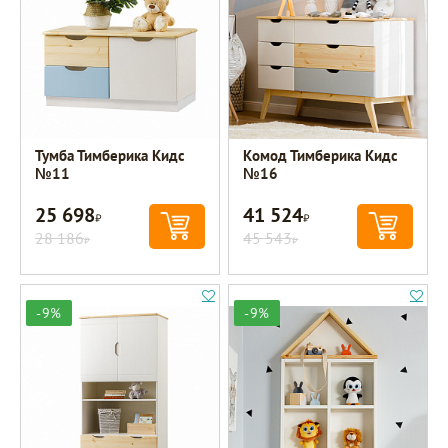
Тумба Тимберика Кидс
Комод Тимберика Кидс
№11
№16
25 698
41 524
Р
Р
28 186
45 543
Р
Р
-9%
-9%