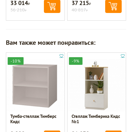
33 014
37 215
Р
Р
36 210
40 817
Р
Р
Вам также может понравиться:
-10%
-9%
Тумба-стеллаж Тимберс
Стеллаж Тимберика Кидс
Кидс
№1