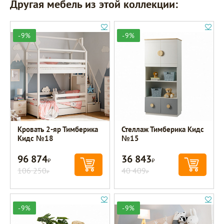
Другая мебель из этой коллекции:
-9%
-9%
Кровать 2-яр Тимберика
Стеллаж Тимберика Кидс
Кидс №18
№15
96 874
36 843
Р
Р
106 250
40 409
Р
Р
-9%
-9%