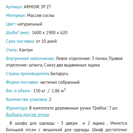
Артикул:
ARMOIR 3P 2T
Материал:
Массив сосны
Цвет:
натуральный
ШxВxГ (мм):
1600 x 1900 x 620
Срок поставки:
от 10 дней
Стиль:
Кантри
Внутреннее наполнение:
Левое отделение: 3 полки, Правое
отделение: штанга, Снизу два выдвижных ящика
Страна производитель
Беларусь
Форма поставки:
частично собранный
3
Вес и объем :
150 кг
/
1.86 м
Количество упаковок:
2
Фурнитура:
В комплекте деревянные ручки "Грибок", 7 шт.
Выбрать другие ручки
.
В шкафу для одежды - 3 двери и 2 ящика . Имеется
большой отсек с вешалкой для одежды. Шкаф достаточно