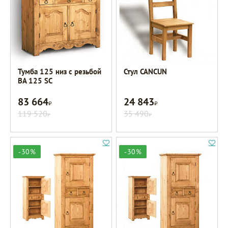
Тумба 125 низ с резьбой
Стул CANCUN
BA 125 SC
83 664
24 843
Р
Р
119 520
35 490
Р
Р
-30%
-30%