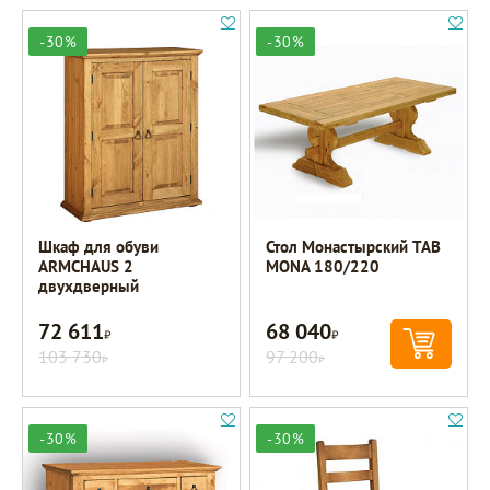
-30%
-30%
Шкаф для обуви
Стол Монастырский TAB
ARMCHAUS 2
MONA 180/220
двухдверный
72 611
68 040
Р
Р
103 730
97 200
Р
Р
-30%
-30%