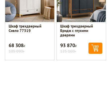
Шкаф трехдверный
Шкаф трехдверный
Сиело 77319
Бридж с глухими
дверями
68 308
93 870
Р
Р
105 090
125 160
Р
Р