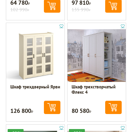
64 780
97 810
Р
Р
102 990
135 990
Р
Р
Шкаф трехдверный Ярви
Шкаф трехстворчатый
Флекс 4
126 800
80 580
Р
Р