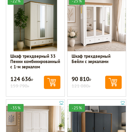
-22%
-25%
Шкаф трехдверный 33
Шкаф трехдверный
Пенни комбинированный
Бейли с зеркалами
с 1-м зеркалом
124 636
90 810
Р
Р
159 790
121 080
Р
Р
-35%
-25%