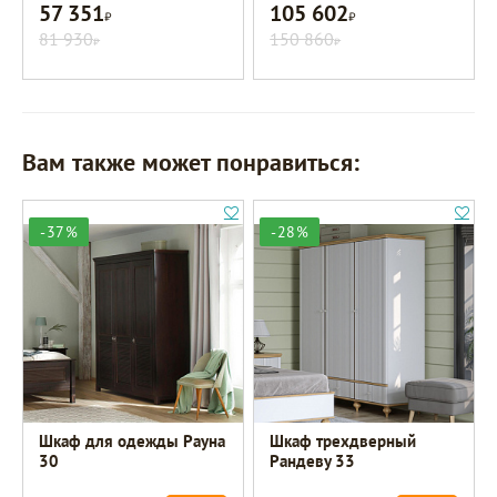
57 351
105 602
Р
Р
81 930
150 860
Р
Р
Вам также может понравиться:
-37%
-28%
Шкаф для одежды Рауна
Шкаф трехдверный
30
Рандеву 33