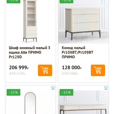
Шкаф книжный малый 3
Комод малый
ящика Alte ПРИМО
Pr108BT/Pr109BT
Pr129D
ПРИМО
206 999
128 000
Р
Р
243 529
150 588
Р
Р
-15%
-15%