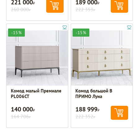
221 000
189 000
Р
Р
260 000
222 353
Р
Р
-15%
-15%
Комод малый Премиале
Комод большой B
PL006CT
ПРИМО Луна
140 000
188 999
Р
Р
164 706
222 352
Р
Р