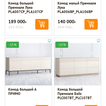
Комод большой
Комод малый Премиале
Премиале Луна
Луна
PLA007CP_PLA107CP
PLA006BP_PLA106BP
189 000
140 000
Р
Р
222 353
164 706
Р
Р
-15%
-15%
Комод большой A
Комод большой
ПРИМО
Премиале Бэйз
PLC007BT_PLC107BT