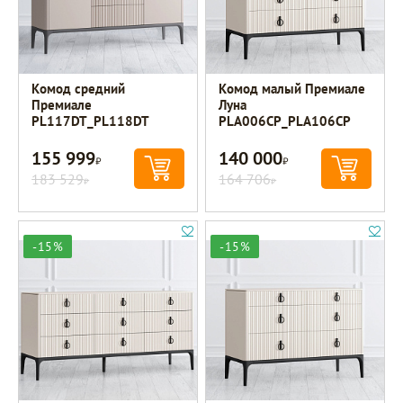
Комод средний
Комод малый Премиале
Премиале
Луна
PL117DT_PL118DT
PLA006CP_PLA106CP
155 999
140 000
Р
Р
183 529
164 706
Р
Р
-15%
-15%