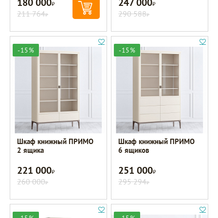
180 000
247 000
Р
Р
211 764
290 588
Р
Р
-15%
-15%
Шкаф книжный ПРИМО
Шкаф книжный ПРИМО
2 ящика
6 ящиков
221 000
251 000
Р
Р
260 000
295 294
Р
Р
-15%
-15%