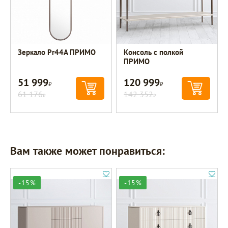
Зеркало Pr44A ПРИМО
Консоль с полкой
ПРИМО
51 999
120 999
Р
Р
61 176
142 352
Р
Р
Вам также может понравиться:
-15%
-15%