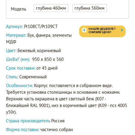
глубина 460мм
глубина 560мм
Модель
Pr108CT
Артикул
Pr109CT
Артикул:
Pr108CT/Pr109CT
Материал:
Бук, фанера, элементы
МДФ
Цвет:
Бежевый, коричневый
ШxВxГ (мм):
950 x 850 x 560
Срок поставки:
от 45 дней
Стиль:
Современный
Особенности:
Корпус поставляется в собранном виде.
Требуется установка столешницы и основания с ножками.
Верхняя часть окрашена в цвет светлый беж (K07 -
ближайший RAL 9001), низ в коричневый цвет (K09 - ncs 4005
y50r).
Страна производитель
Россия
Форма поставки:
частично собран