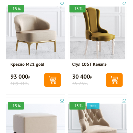
-15%
-15%
Кресло M21 gold
Стул C05Т Канапэ
93 000
30 400
Р
Р
109 412
35 765
Р
Р
-15%
-15%
ХИТ