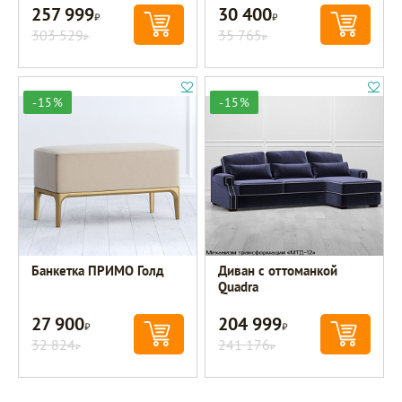
257 999
30 400
Р
Р
303 529
35 765
Р
Р
-15%
-15%
Банкетка ПРИМО Голд
Диван с оттоманкой
Quadra
27 900
204 999
Р
Р
32 824
241 176
Р
Р