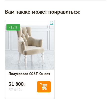
Вам также может понравиться:
-15%
Полукресло C06T Канапэ
31 800
Р
37 412
Р