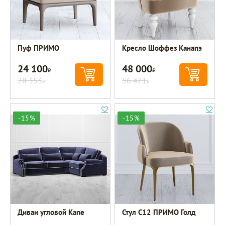
Пуф ПРИМО
Кресло Шоффез Канапэ
24 100
48 000
Р
Р
28 353
56 471
Р
Р
-15%
-15%
Диван угловой Kane
Стул C12 ПРИМО Голд