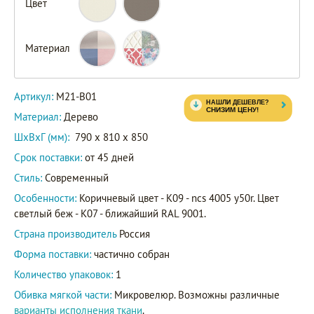
Цвет
Материал
Артикул:
M21-B01
Материал:
Дерево
ШxВxГ (мм):
790 x 810 x 850
Срок поставки:
от 45 дней
Стиль:
Современный
Особенности:
Коричневый цвет - K09 - ncs 4005 y50r. Цвет
светлый беж - K07 - ближайший RAL 9001.
Страна производитель
Россия
Форма поставки:
частично собран
Количество упаковок:
1
Обивка мягкой части:
Микровелюр. Возможны различные
варианты исполнения ткани
.