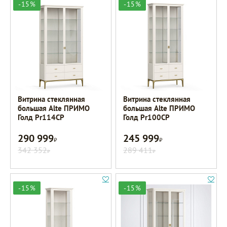
-15%
-15%
Витрина стеклянная
Витрина стеклянная
большая Alte ПРИМО
большая Alte ПРИМО
Голд Pr114CP
Голд Pr100CP
290 999
245 999
Р
Р
342 352
289 411
Р
Р
-15%
-15%