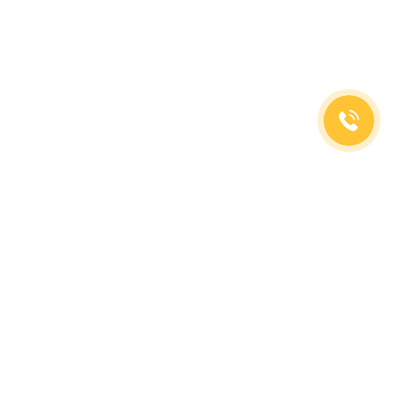
(499)653-73-43
(800)333-63-86
C 10 до 19 часов
Заказать звонок
Доставка в регионы
Москва, м. Славянский Бульвар, ул. Кременчугская,
д. 6, корпус 2.
О компании
Заказ Оплата