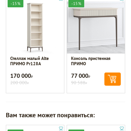
-15%
-15%
Стеллаж малый Alte
Консоль пристенная
ПРИМО Pr128A
ПРИМО
170 000
77 000
Р
Р
200 000
90 588
Р
Р
Вам также может понравиться: