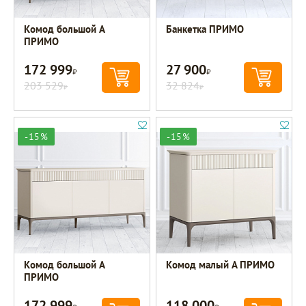
Комод большой A
Банкетка ПРИМО
ПРИМО
172 999
27 900
Р
Р
203 529
32 824
Р
Р
-15%
-15%
Комод большой A
Комод малый A ПРИМО
ПРИМО
172 999
118 000
Р
Р