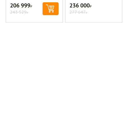
206 999
236 000
Р
Р
243 529
277 647
Р
Р