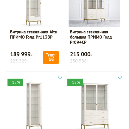
Витрина стеклянная Alte
Витрина стеклянная
ПРИМО Голд Pr113BP
большая ПРИМО Голд
Pr094CP
189 999
213 000
Р
Р
223 529
250 588
Р
Р
-15%
-15%