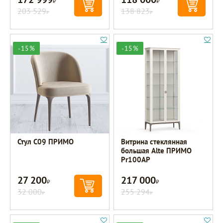
203 529
138 823
Р
Р
-15%
-15%
Стул C09 ПРИМО
Витрина стеклянная
большая Alte ПРИМО
Pr100AP
27 200
217 000
Р
Р
32 000
255 294
Р
Р