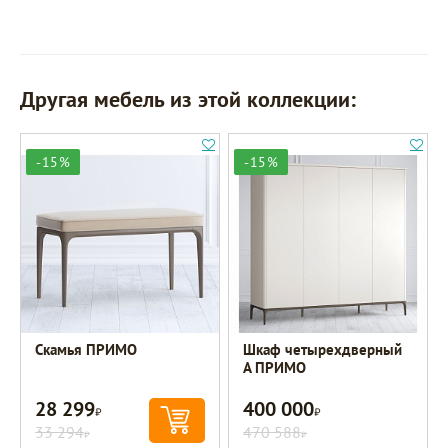
Другая мебель из этой коллекции:
-15%
-15%
Скамья ПРИМО
Шкаф четырехдверный
A ПРИМО
28 299
400 000
Р
Р
33 294
470 588
Р
Р