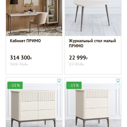
Кабинет ПРИМО
Журнальный стол малый
ПРИМО
314 300
22 999
Р
Р
369 764
27 058
Р
Р
-15%
-15%