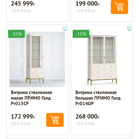
245 999
199 000
Р
Р
289 411
234 117
Р
Р
-15%
-15%
Витрина стеклянная
Витрина стеклянная
малая ПРИМО Голд
большая ПРИМО Голд
Pr013CP
Pr014DP
172 999
268 000
Р
Р
203 529
315 294
Р
Р