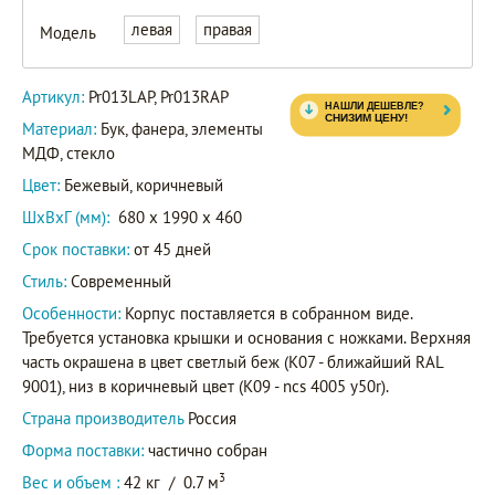
левая
правая
Модель
Pr013LAP
Артикул
Pr013RAP
Артикул:
Pr013LAP, Pr013RAP
Материал:
Бук, фанера, элементы
МДФ, стекло
Цвет:
Бежевый, коричневый
ШxВxГ (мм):
680 x 1990 x 460
Срок поставки:
от 45 дней
Стиль:
Современный
Особенности:
Корпус поставляется в собранном виде.
Требуется установка крышки и основания с ножками. Верхняя
часть окрашена в цвет светлый беж (K07 - ближайший RAL
9001), низ в коричневый цвет (K09 - ncs 4005 y50r).
Страна производитель
Россия
Форма поставки:
частично собран
3
Вес и объем :
42 кг
/
0.7 м