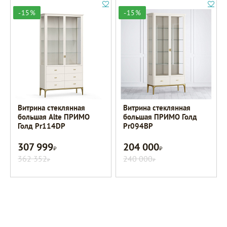
-15%
-15%
Витрина стеклянная
Витрина стеклянная
большая Alte ПРИМО
большая ПРИМО Голд
Голд Pr114DP
Pr094BP
307 999
204 000
Р
Р
362 352
240 000
Р
Р