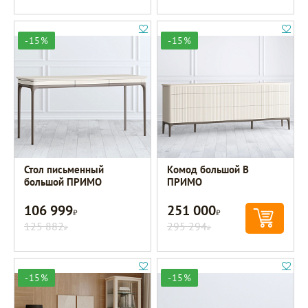
-15%
-15%
Стол письменный
Комод большой B
большой ПРИМО
ПРИМО
106 999
251 000
Р
Р
125 882
295 294
Р
Р
-15%
-15%