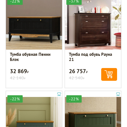
-22%
-37%
Тумба обувная Пенни
Тумба под обувь Рауна
Блэк
21
32 869
26 757
Р
Р
42 140
42 540
Р
Р
-22%
-22%