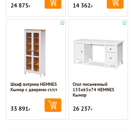
24 875
14 362
Р
Р
Шкаф витрина HEMNES
Стол письменный
Кымор с дверями ст/ст
155х65х74 HEMNES
Кымор
33 891
26 237
Р
Р