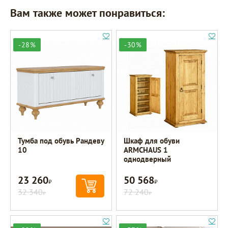
Вам также может понравиться:
-28%
-30%
Тумба под обувь Рандеву
Шкаф для обуви
10
ARMCHAUS 1
однодверный
23 260
50 568
Р
Р
32 340
72 240
Р
Р