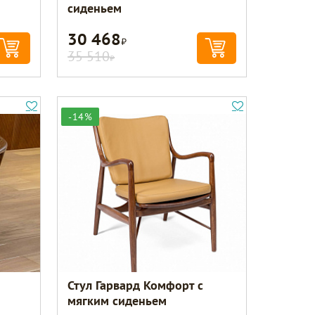
сиденьем
30 468
Р
35 510
Р
-14%
Стул Гарвард Комфорт с
мягким сиденьем