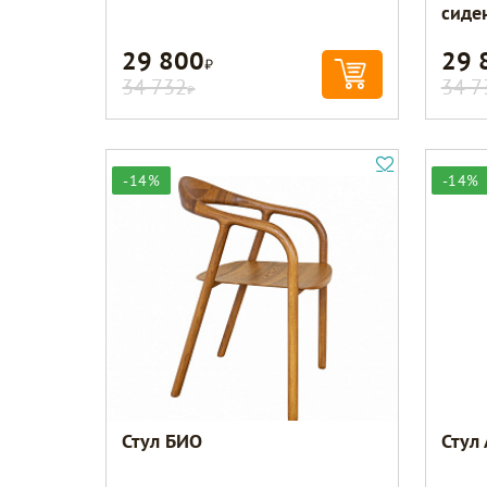
сиде
29 800
29 
Р
34 732
34 7
Р
-14%
-14%
Стул БИО
Стул