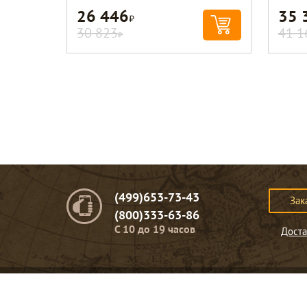
26 446
35 
Р
30 823
41 1
Р
(499)653-73-43
Зак
(800)333-63-86
C 10 до 19 часов
Доста
© Портомебель. 2009-2026 год.
Мебель из массива дерева
.
Представленная на сайте информация
не являет