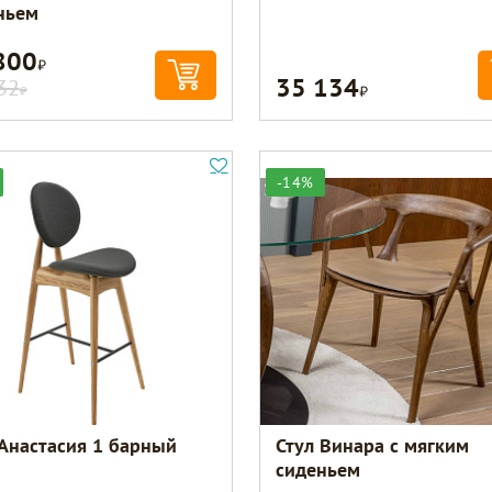
ньем
800
Р
35 134
Р
32
Р
-14%
 Анастасия 1 барный
Стул Винара с мягким
сиденьем