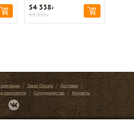
54 338
Р
63 331
Р
 компании
Заказ Оплата
Доставка
ид покупателя
Сотрудничество
Контакты
Перейти в нашу группу Вконтакте