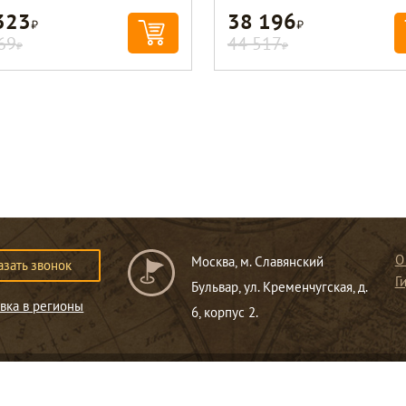
323
38 196
Р
Р
69
44 517
Р
Р
О
Москва, м. Славянский
азать звонок
Г
Бульвар, ул. Кременчугская, д.
вка в регионы
6, корпус 2.
ся публичной офертой
.