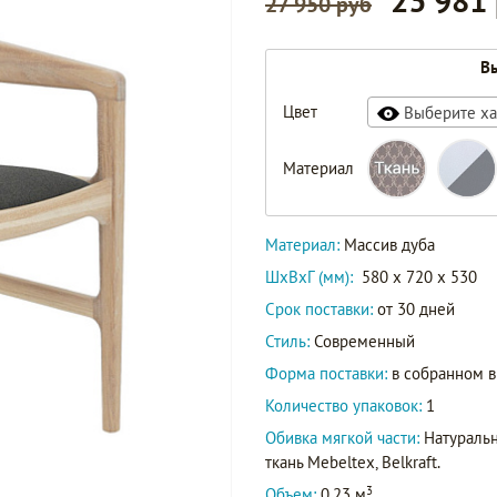
23 981
27 950 руб
Вы
Цвет
Выберите ха
Материал
Материал:
Массив дуба
ШxВxГ (мм):
580 x 720 x 530
Срок поставки:
от 30 дней
Стиль:
Современный
Форма поставки:
в собранном 
Количество упаковок:
1
Обивка мягкой части:
Натуральн
ткань Mebeltex, Belkraft.
3
Объем:
0.23 м