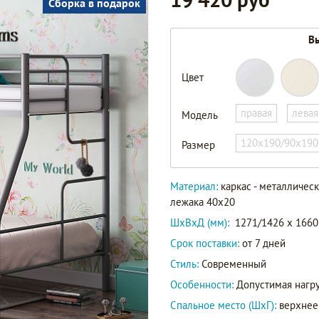
Сборка в подарок
Вы
Цвет
правая
левая
Модель
Гранада-3
120х190/90х190
Размер
Артикул
Гранада-3
140
Материал:
каркас - металличес
лежака 40х20
ШxВxД (мм):
1271/1426 x 1660
Срок поставки:
от 7 дней
Стиль:
Современный
Особенности:
Допустимая нагру
Спальное место (ШхГ):
верхнее 