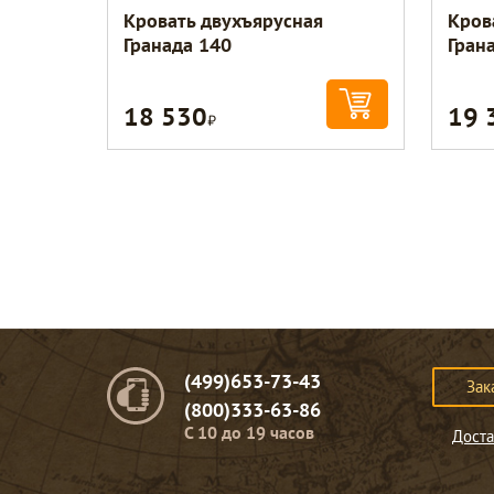
Кровать двухъярусная
Кров
Гранада 140
Гран
18 530
19 
Р
(499)653-73-43
Зак
(800)333-63-86
C 10 до 19 часов
Доста