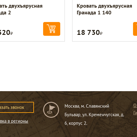
ать двухъярусная
Кровать двухъярусная
ада 2
Гранада 1 140
320
18 730
Р
Р
О
Москва, м. Славянский
азать звонок
Г
Бульвар, ул. Кременчугская, д.
вка в регионы
6, корпус 2.