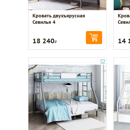
Кровать двухъярусная
Кров
Севилья 4
Севи
18 240
14 
Р