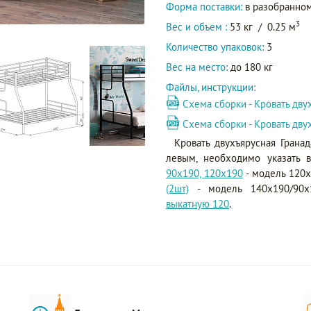
Форма поставки:
в разобранном
3
Вес и объем :
53 кг
/
0.25 м
Количество упаковок:
3
Вес на место:
до 180 кг
Файлы, инструкции:
Схема сборки - Кровать дву
Схема сборки - Кровать дву
Кровать двухъярусная Грана
левым, необходимо указать 
90х190, 120х190
- модель 120
(2шт)
- модель 140х190/90х
выкатную 120
.