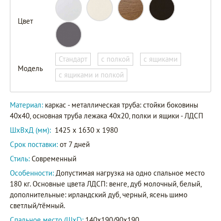
Цвет
Гранада
140
Стандарт
с полкой
с ящиками
Гранада
Модель
П 140
с ящиками и полкой
Артикул
Гранада
ЯЯ 140
Материал:
каркас - металлическая труба: стойки боковины
40х40, основная труба лежака 40х20, полки и ящики - ЛДСП
Гранада
ПЯЯ
ШxВxД (мм):
1425 x 1630 x 1980
140
Срок поставки:
от 7 дней
Стиль:
Современный
Особенности:
Допустимая нагрузка на одно спальное место
180 кг. Основные цвета ЛДСП: венге, дуб молочный, белый,
дополнительные: ирландский дуб, черный, ясень шимо
светлый/тёмный.
Спальное место (ШхГ):
140х190/90х190