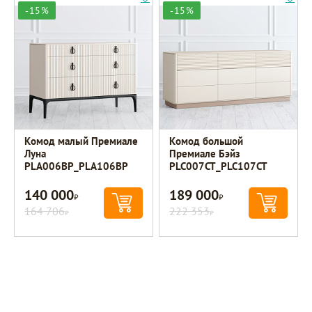
-15%
-15%
Комод малый Премиале
Комод большой
Луна
Премиале Бэйз
PLA006BP_PLA106BP
PLC007CT_PLC107CT
140 000
189 000
Р
Р
164 706
222 353
Р
Р