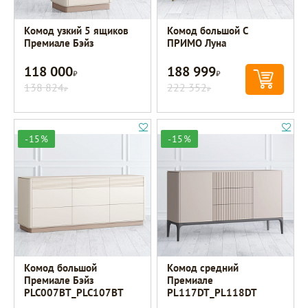
Комод узкий 5 ящиков
Комод большой C
Премиале Бэйз
ПРИМО Луна
118 000
188 999
Р
Р
138 824
222 352
Р
Р
-15%
-15%
Комод большой
Комод средний
Премиале Бэйз
Премиале
PLC007BT_PLC107BT
PL117DT_PL118DT