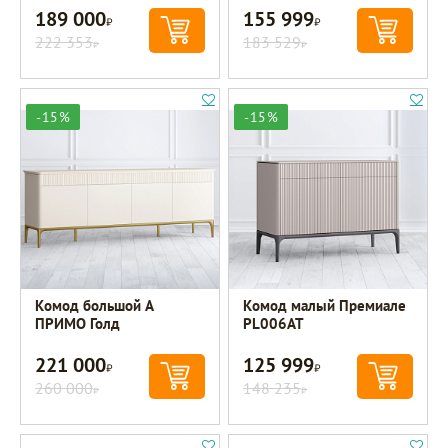
189 000
155 999
Р
Р
222 353
183 529
Р
Р
-15%
-15%
Комод большой A
Комод малый Премиале
ПРИМО Голд
PL006AT
221 000
125 999
Р
Р
260 000
148 235
Р
Р