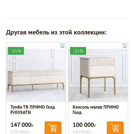
Другая мебель из этой коллекции:
-15%
-15%
Тумба ТВ ПРИМО Голд
Консоль малая ПРИМО
Pr009ATN
Голд
147 000
100 000
Р
Р
172 941
117 647
Р
Р