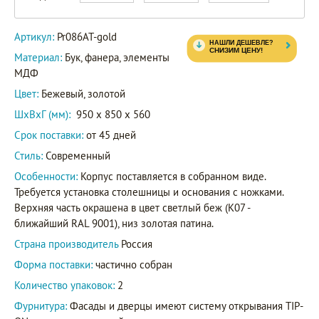
Артикул:
Pr086AT-gold
Материал:
Бук, фанера, элементы
МДФ
Цвет:
Бежевый, золотой
ШxВxГ (мм):
950 x 850 x 560
Срок поставки:
от 45 дней
Стиль:
Современный
Особенности:
Корпус поставляется в собранном виде.
Требуется установка столешницы и основания с ножками.
Верхняя часть окрашена в цвет светлый беж (K07 -
ближайший RAL 9001), низ золотая патина.
Страна производитель
Россия
Форма поставки:
частично собран
Количество упаковок:
2
Фурнитура:
Фасады и дверцы имеют систему открывания TIP-