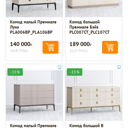
Комод малый Премиале
Комод большой
Луна
Премиале Бэйз
PLA006BP_PLA106BP
PLC007CT_PLC107CT
140 000
189 000
Р
Р
164 706
222 353
Р
Р
-15%
-15%
Комод малый Премиале
Комод большой B