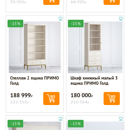
35 765
64 705
Р
Р
-15%
-15%
Стеллаж 2 ящика ПРИМО
Шкаф книжный малый 3
Голд
ящика ПРИМО Голд
188 999
180 000
Р
Р
222 352
211 764
Р
Р
-15%
-15%