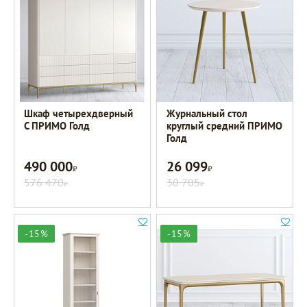
Шкаф четырехдверный
Журнальный стол
C ПРИМО Голд
круглый средний ПРИМО
Голд
490 000
26 099
Р
Р
576 470
30 705
Р
Р
-15%
-15%