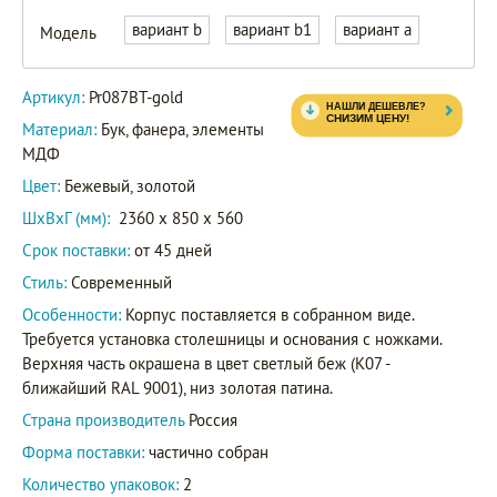
вариант b
вариант b1
вариант a
Модель
Артикул:
Pr087BT-gold
Материал:
Бук, фанера, элементы
МДФ
Цвет:
Бежевый, золотой
ШxВxГ (мм):
2360 x 850 x 560
Срок поставки:
от 45 дней
Стиль:
Современный
Особенности:
Корпус поставляется в собранном виде.
Требуется установка столешницы и основания с ножками.
Верхняя часть окрашена в цвет светлый беж (K07 -
ближайший RAL 9001), низ золотая патина.
Страна производитель
Россия
Форма поставки:
частично собран
Количество упаковок:
2