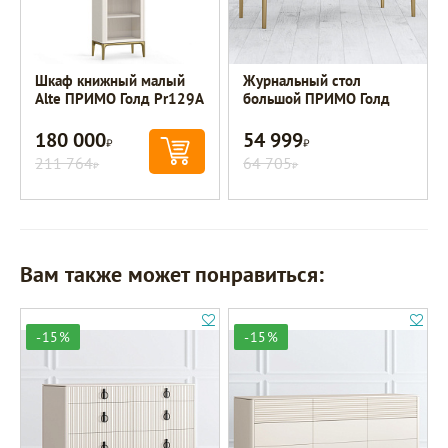
Шкаф книжный малый
Журнальный стол
Alte ПРИМО Голд Pr129A
большой ПРИМО Голд
180 000
54 999
Р
Р
211 764
64 705
Р
Р
Вам также может понравиться:
-15%
-15%