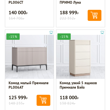
PL006CT
ПРИМО Луна
140 000
188 999
Р
Р
164 706
222 352
Р
Р
-15%
-15%
Комод малый Премиале
Комод узкий 5 ящиков
PL006AT
Премиале Бэйз
125 999
118 000
Р
Р
148 235
138 824
Р
Р