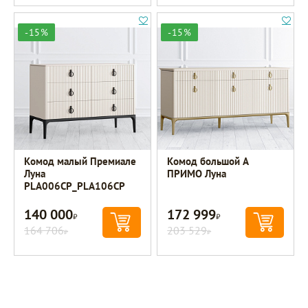
-15%
-15%
Комод малый Премиале
Комод большой A
Луна
ПРИМО Луна
PLA006CP_PLA106CP
140 000
172 999
Р
Р
164 706
203 529
Р
Р