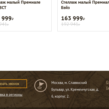
лаж малый Премиале
Стеллаж малый Премиа
8CT
Бэйз
 999
163 999
Р
Р
941
192 941
Р
Р
О
Москва, м. Славянский
азать звонок
Г
Бульвар, ул. Кременчугская, д.
вка в регионы
6, корпус 2.