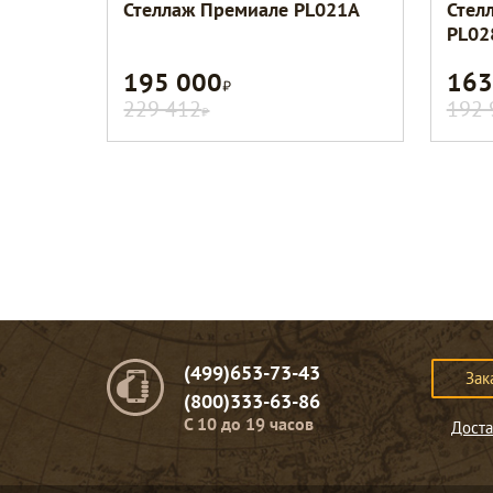
Стеллаж Премиале PL021A
Стел
PL02
195 000
163
Р
229 412
192 
Р
(499)653-73-43
Зак
(800)333-63-86
C 10 до 19 часов
Доста