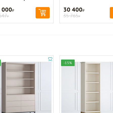
 000
30 400
Р
Р
647
35 765
Р
Р
-15%