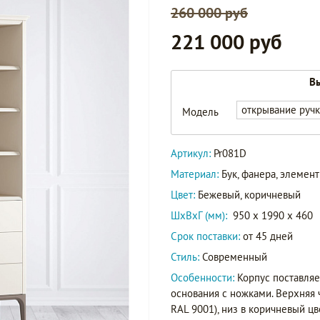
260 000 руб
221 000 руб
Вы
открывание руч
Модель
Артикул:
Pr081D
Материал:
Бук, фанера, элеме
Цвет:
Бежевый, коричневый
ШxВxГ (мм):
950 x 1990 x 460
Срок поставки:
от 45 дней
Стиль:
Современный
Особенности:
Корпус поставляе
основания с ножками. Верхняя 
RAL 9001), низ в коричневый цв