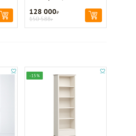
128 000
Р
150 588
Р
-15%