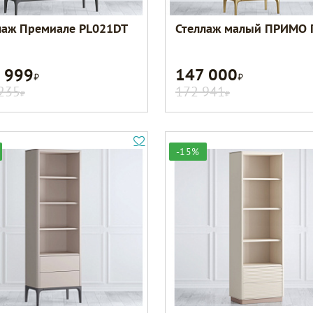
лаж Премиале PL021DT
Стеллаж малый ПРИМО 
 999
147 000
Р
Р
235
172 941
Р
Р
-15%