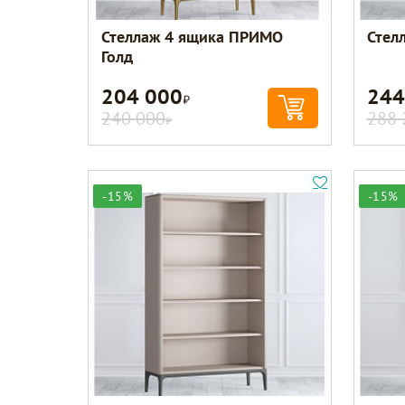
Стеллаж 4 ящика ПРИМО
Стел
Голд
204 000
244
Р
240 000
288 
Р
-15%
-15%