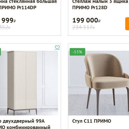
ина стеклянная большая
Стеллаж малый 3 ящика 
 ПРИМО Pr114DP
ПРИМО Pr128D
 999
199 000
Р
Р
352
234 117
Р
Р
-15%
 двухдверный 99A
Стул C11 ПРИМО
О комбинированный