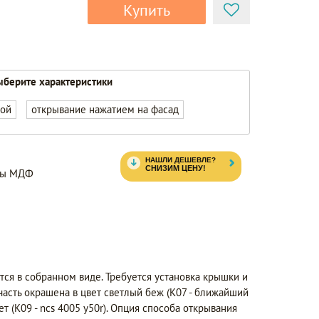
Купить
берите характеристики
кой
открывание нажатием на фасад
нты МДФ
тся в собранном виде. Требуется установка крышки и
часть окрашена в цвет светлый беж (K07 - ближайший
ет (K09 - ncs 4005 y50r). Опция способа открывания