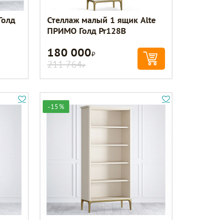
Голд
Стеллаж малый 1 ящик Alte
ПРИМО Голд Pr128B
180 000
Р
211 764
Р
-15%