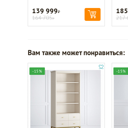
139 999
185
Р
164 705
217 
Р
Вам также может понравиться:
-15%
-15%