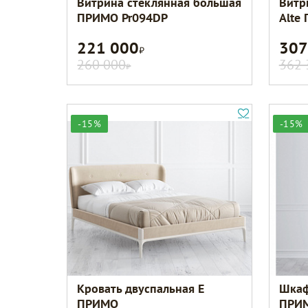
Витрина стеклянная большая
Витр
ПРИМО Pr094DP
Alte
221 000
307
Р
260 000
362 
Р
-15%
-15%
Кровать двуспальная E
Шкаф
ПРИМО
ПРИМ