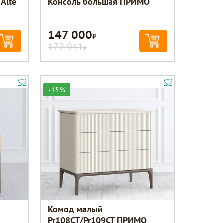
Alte
Консоль большая ПРИМО
147 000
Р
172 941
Р
-15%
Комод малый
Pr108CT/Pr109CT ПРИМО