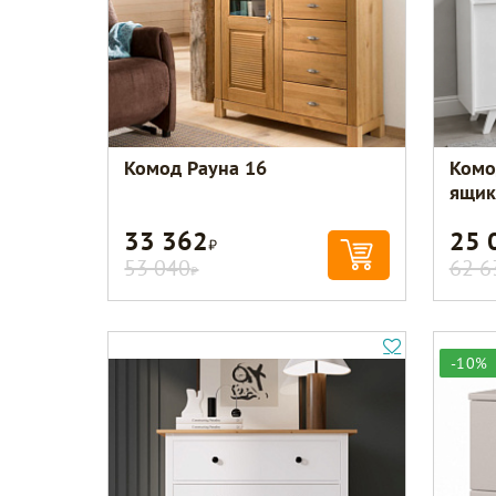
Комод Рауна 16
Комо
ящик
33 362
25 
Р
53 040
62 6
Р
-10%