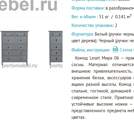
Форма поставки:
в разобранном
3
Вес и объем :
51 кг
/
0.141 м
Количество упаковок:
2
Фурнитура:
Белый (ручки: черны
цвет дерева); Черный (ручки: че
Файлы, инструкции:
Схема 
Комод Leset Мира 06 – пра
сосны. Материал отличается
внешнюю привлекательность,
хранения белья, аксессуаров
ящики разной высоты. Комод 
спальне, гостиной, домашней
современном стиле. Приятное
устойчивые высокие ножки –
представленного предмета меб
цветах.