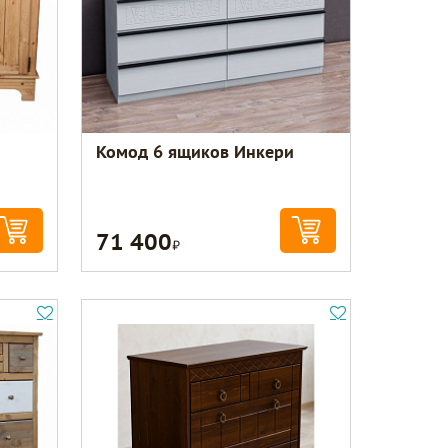
Комод 6 ящиков Инкери
71 400
Р