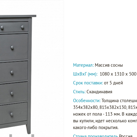
Материал:
Массив сосны
ШxВxГ (мм):
1080 x 1310 x 500
Срок поставки:
от 5 дней
Стиль:
Скандинавия
Особенности:
Толщина столешни
354х382х80, 815х382х130, 815
ножек от пола - 113 мм. В кажд
вы купили, идет несколько ком
какого-либо покрытия.
Страна производитель
Россия