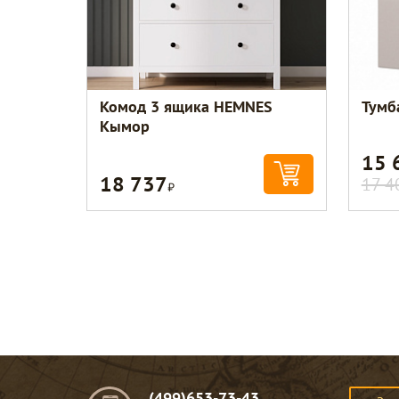
Комод 3 ящика HEMNES
Тумб
Кымор
15 
18 737
Р
17 4
(499)653-73-43