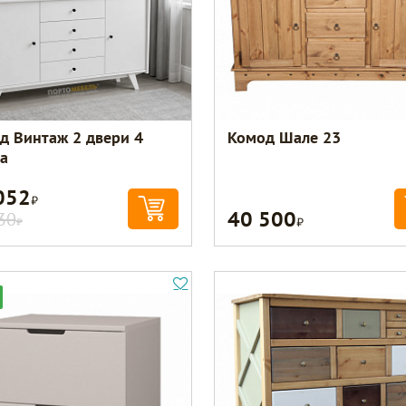
д Винтаж 2 двери 4
Комод Шале 23
а
052
Р
40 500
Р
30
Р