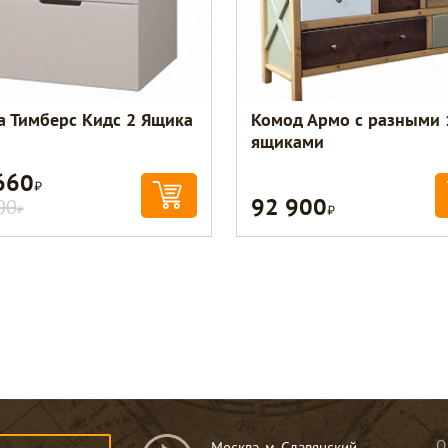
а Тимберс Кидс 2 Ящика
Комод Армо с разными 
ящиками
660
Р
92 900
Р
00
Р
О
Москва, м. Славянский