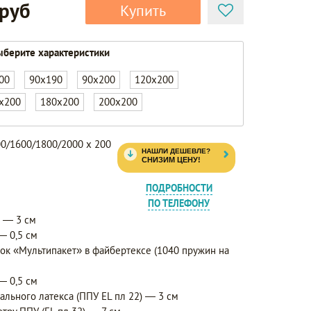
 руб
Купить
берите характеристики
00
90x190
90x200
120x200
x200
180x200
200x200
0/1600/1800/2000 x 200
ПОДРОБНОСТИ
ПО ТЕЛЕФОНУ
я — 3 см
— 0,5 см
к «Мультипакет» в файбертексе (1040 пружин на
— 0,5 см
ального латекса (ППУ EL пл 22) — 3 см