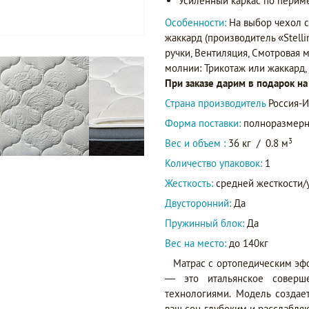
Усиленный каркас по периме
Особенности:
На выбор чехол с
жаккард (производитель «Stelli
ручки, Вентиляция, Смотровая 
молнии: Трикотаж или жаккард,
При заказе дарим в подарок н
Страна производитель
Россия-И
Форма поставки:
полноразмер
3
Вес и объем :
36 кг
/
0.8 м
Количество упаковок:
1
Жесткость:
средней жесткости/
Двусторонний:
Да
Пружинный блок:
Да
Вес на место:
до 140кг
Матрас с ортопедическим э
— это итальянское соверше
технологиями. Модель создае
ваш сон глубоким и расслабляю