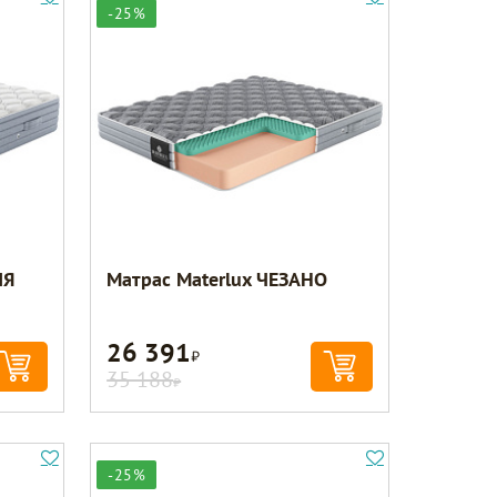
-25%
ИЯ
Матрас Materlux ЧЕЗАНО
26 391
Р
35 188
Р
-25%