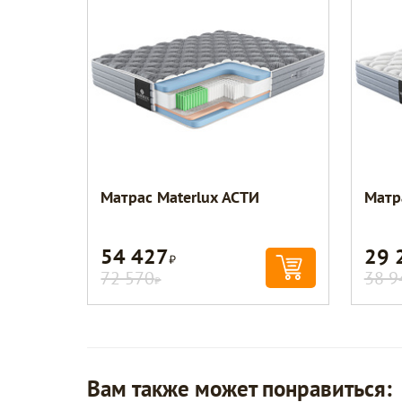
Матрас Materlux АСТИ
Матр
54 427
29 
Р
72 570
38 9
Р
Вам также может понравиться: