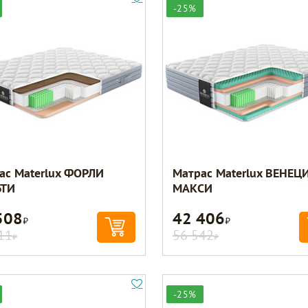
-25%
ас Materlux ФОРЛИ
Матрас Materlux ВЕНЕЦ
ЬТИ
МАКСИ
508
42 406
Р
Р
11
56 542
Р
Р
-25%