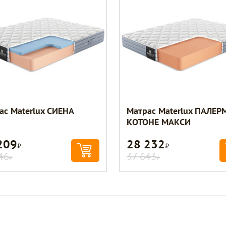
ас Materlux СИЕНА
Матрас Materlux ПАЛЕР
КОТОНЕ МАКСИ
209
28 232
Р
Р
46
37 643
Р
Р