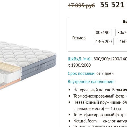
35 321
47 095 руб
Вы
80x190
80x2
Размер
140x200
160
ШxВxД (мм):
800/900/1200/140
x 1900/2000
Срок поставки:
от 7 дней
Внутреннее наполнение:
Натуральный латекс Бельги
Термофиксированный фетр 
Независимый пружинный бло
спальное место) — 13 см
Термофиксированный фетр 
Natural foam — аналог натур