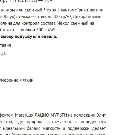
тру ППУ (EL пл 32) — 7 см
 кантом или съемный. Чехол с кантом: Трикотаж или
ni Italy»),Стежка — холкон 500 гр/м², Декоративные
молния для контроля состава. Чехол съемный на
 Стежка — холкон 300 гр/м².
а выбор подушку или одеяло.
талия
ный
умеренно мягкий
ффектом MaterLux ЛАЦИО МУЛЬТИ из коллекции Элит
нство, где природа встречается с передовыми
т идеальный баланс мягкости и поддержки, делает
щим. Жесткость сторон матраса немного отличается,