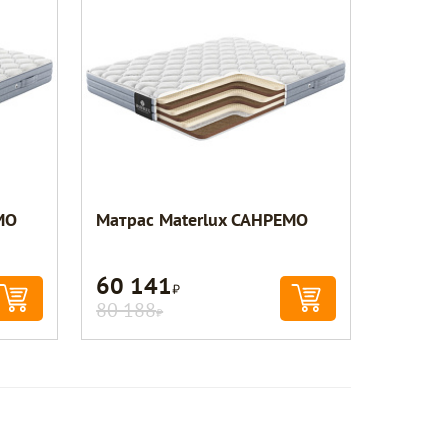
МО
Матрас Materlux САНРЕМО
60 141
Р
80 188
Р