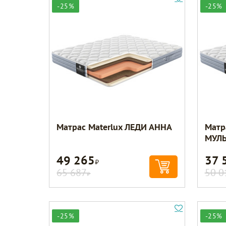
-25%
-25%
Матрас Materlux ЛЕДИ АННА
Матр
МУЛ
49 265
37 
Р
65 687
50 0
Р
-25%
-25%