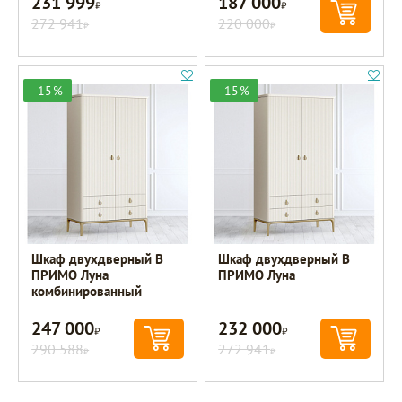
231 999
187 000
Р
Р
272 941
220 000
Р
Р
-15%
-15%
Шкаф двухдверный B
Шкаф двухдверный B
ПРИМО Луна
ПРИМО Луна
комбинированный
247 000
232 000
Р
Р
290 588
272 941
Р
Р