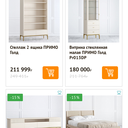
Стеллаж 2 ящика ПРИМО
Витрина стеклянная
Голд
малая ПРИМО Голд
Pr013DP
211 999
180 000
Р
Р
249 411
211 764
Р
Р
-15%
-15%