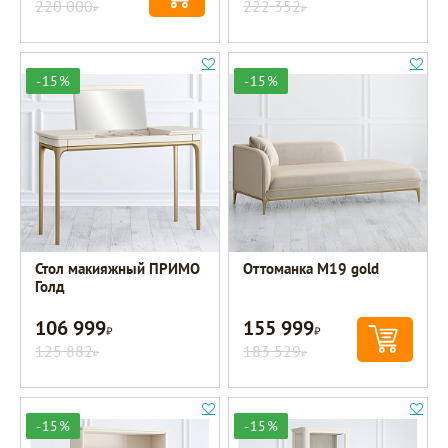
220 000
222 352
Р
Р
-15%
-15%
Стол макияжный ПРИМО
Оттоманка M19 gold
Голд
106 999
155 999
Р
Р
125 882
183 529
Р
Р
-15%
-15%