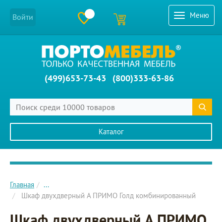
Меню
Войти
(499)653-73-43
(800)333-63-86
Каталог
Главное меню сайта
Главная
...
Шкаф двухдверный A ПРИМО Голд комбинированный
Шкаф двухдверный A ПРИМО