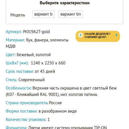
Выберите характеристики
вариант b
вариант bn
Модель
Артикул:
Pr019A2T-gold
Материал:
Бук, фанера, элементы
МДФ
Цвет:
Бежевый, золотой
ШxВxГ (мм):
1240 x 2250 x 660
Срок поставки:
от 45 дней
Стиль:
Современный
Особенности:
Верхняя часть окрашена в цвет светлый беж
(K07 - ближайший RAL 9001), низ золотая патина.
Страна производитель
Россия
Форма поставки:
в разобранном виде
Количество упаковок:
1
Фурнитура:
Двери имеют систему открывания TIP-ON,