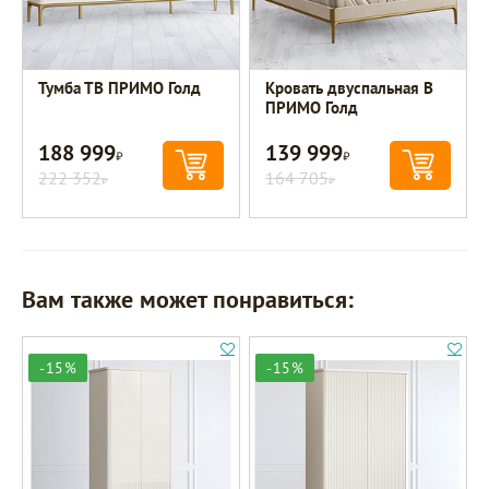
Тумба ТВ ПРИМО Голд
Кровать двуспальная B
ПРИМО Голд
188 999
139 999
Р
Р
222 352
164 705
Р
Р
Вам также может понравиться:
-15%
-15%