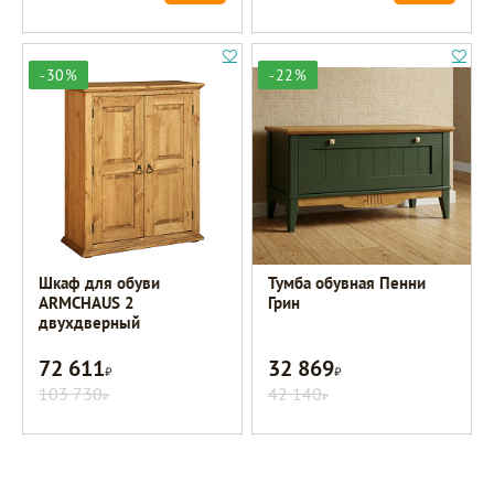
-30%
-22%
Шкаф для обуви
Тумба обувная Пенни
ARMCHAUS 2
Грин
двухдверный
72 611
32 869
Р
Р
103 730
42 140
Р
Р