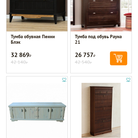
Тумба обувная Пенни
Тумба под обувь Рауна
Блэк
21
32 869
26 757
Р
Р
42 140
42 540
Р
Р