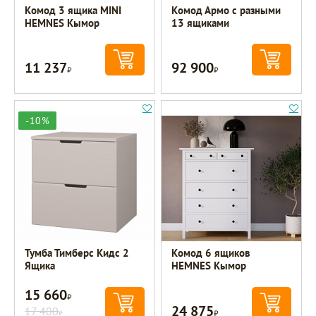
Комод 3 ящика MINI
Комод Армо с разными
HEMNES Кымор
13 ящиками
11 237
92 900
Р
Р
-10%
Тумба Тимберс Кидс 2
Комод 6 ящиков
Ящика
HEMNES Кымор
15 660
Р
24 875
17 400
Р
Р