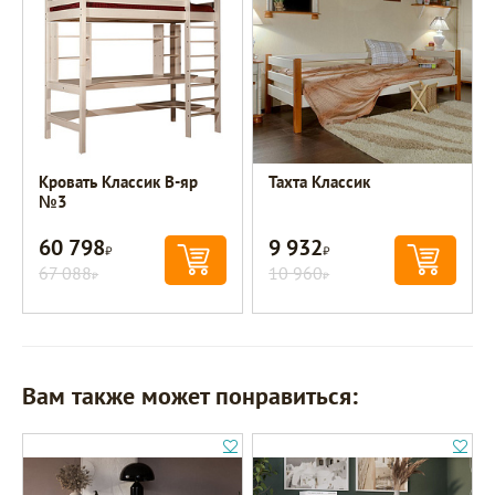
Кровать Классик В-яр
Тахта Классик
№3
60 798
9 932
Р
Р
67 088
10 960
Р
Р
Вам также может понравиться: