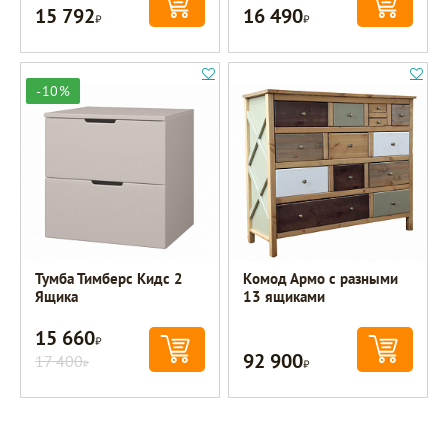
15 792
16 490
Р
Р
-10%
Тумба Тимберс Кидс 2
Комод Армо с разными
Ящика
13 ящиками
15 660
Р
92 900
17 400
Р
Р