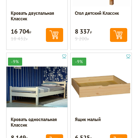
Кровать двуспальная
Стол детский Классик
Классик
16 704
8 337
Р
Р
18 432
9 200
Р
Р
-9%
-9%
Кровать односпальная
Ящик малый
Классик
8 149
6 525
Р
Р