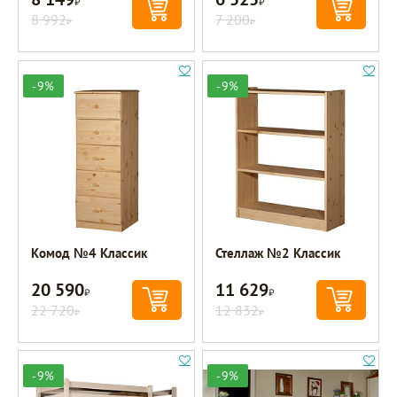
8 992
7 200
Р
Р
-9%
-9%
Комод №4 Классик
Стеллаж №2 Классик
20 590
11 629
Р
Р
22 720
12 832
Р
Р
-9%
-9%