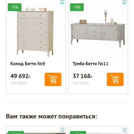
-9%
-9%
Комод Бетти №9
Тумба Бетти №11
49 692
37 168
Р
Р
54 502
40 766
Р
Р
Вам также может понравиться: