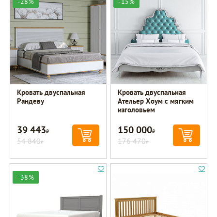
-28%
-15%
Кровать двуспальная
Кровать двуспальная
Рандеву
Ательер Хоум с мягким
изголовьем
39 443
150 000
Р
Р
54 840
176 470
Р
Р
-38%