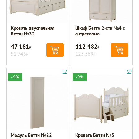
Кровать двуспальная
Шкаф Бетти 2-ств №4 с
Бетти №32
антресолью
47 181
112 482
Р
Р
51 748
123 369
Р
Р
-9%
-9%
Модуль Бетти №22
Кровать Бетти №3