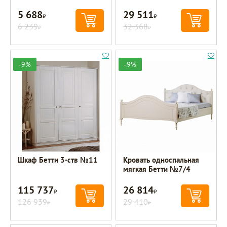
5 688
29 511
Р
Р
6 239
32 368
Р
Р
-9%
-9%
Шкаф Бетти 3-ств №11
Кровать односпальная
мягкая Бетти №7/4
115 737
26 814
Р
Р
126 939
29 410
Р
Р