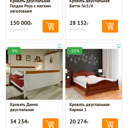
Кровать двуспальная
Кровать двуспальная
Голден Роуз с мягким
Бетти №5/4
изголовьем
150 000
28 132
Р
Р
176 470
30 855
Р
Р
-9%
-20%
Кровать Дания
Кровать двуспальная
двуспальная
Карина 1
34 234
20 274
Р
Р
37 776
25 470
Р
Р