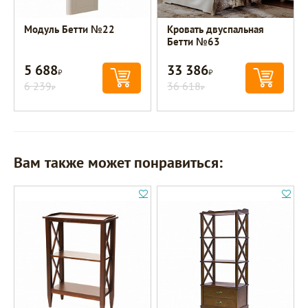
Модуль Бетти №22
Кровать двуспальная
Бетти №63
5 688
33 386
Р
Р
6 239
36 618
Р
Р
Вам также может понравиться: