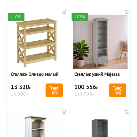
-10%
-12%
Стеллаж Оливер малый
Стеллаж узкий Majessa
13 320
100 556
Р
Р
14 800
114 790
Р
Р