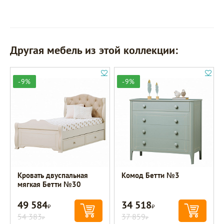
Другая мебель из этой коллекции:
-9%
-9%
Кровать двуспальная
Комод Бетти №3
мягкая Бетти №30
49 584
34 518
Р
Р
54 383
37 859
Р
Р