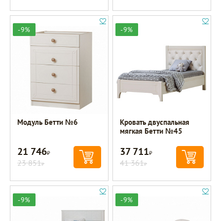
-9%
-9%
Модуль Бетти №6
Кровать двуспальная
мягкая Бетти №45
21 746
37 711
Р
Р
23 851
41 361
Р
Р
-9%
-9%