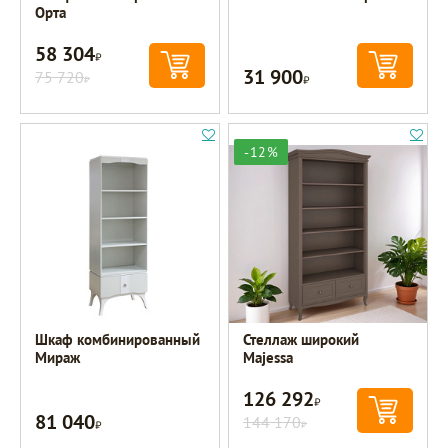
Орта
58 304
Р
31 900
75 720
Р
Р
-12%
Шкаф комбинированный
Стеллаж широкий
Мираж
Majessa
126 292
Р
81 040
Р
144 170
Р