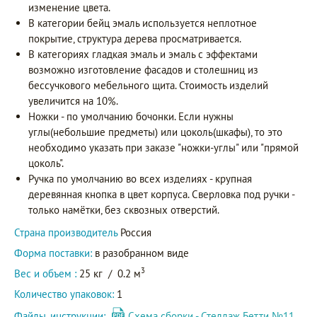
изменение цвета.
В категории бейц эмаль используется неплотное
покрытие, структура дерева просматривается.
В категориях гладкая эмаль и эмаль с эффектами
возможно изготовление фасадов и столешниц из
бессучкового мебельного щита. Стоимость изделий
увеличится на 10%.
Ножки - по умолчанию бочонки. Если нужны
углы(небольшие предметы) или цоколь(шкафы), то это
необходимо указать при заказе "ножки-углы" или "прямой
цоколь".
Ручка по умолчанию во всех изделиях - крупная
деревянная кнопка в цвет корпуса. Сверловка под ручки -
только намётки, без сквозных отверстий.
Страна производитель
Россия
Форма поставки:
в разобранном виде
3
Вес и объем :
25 кг
/
0.2 м
Количество упаковок:
1
Файлы, инструкции:
Схема сборки - Стеллаж Бетти №11