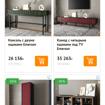
Консоль с двумя
Комод с четырьмя
ящиками Emerson
ящиками под TV
Emerson
26 136
35 263
Р
Р
37 391
50 448
Р
Р
-30%
-30%