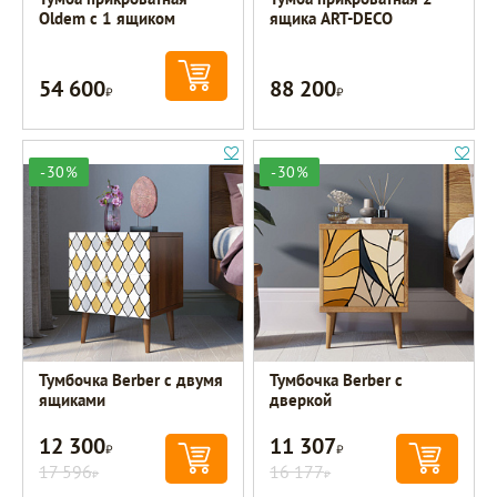
Oldem с 1 ящиком
ящика ART-DECO
54 600
88 200
Р
Р
-30%
-30%
Тумбочка Berber с двумя
Тумбочка Berber с
ящиками
дверкой
12 300
11 307
Р
Р
17 596
16 177
Р
Р