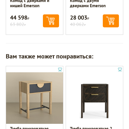
Комод с дверками и
Комод с двумя
нишей Emerson
дверками Emerson
44 598
28 003
Р
Р
63 802
40 062
Р
Р
Вам также может понравиться:
Тумба прикроватная
Тумба прикроватная 2