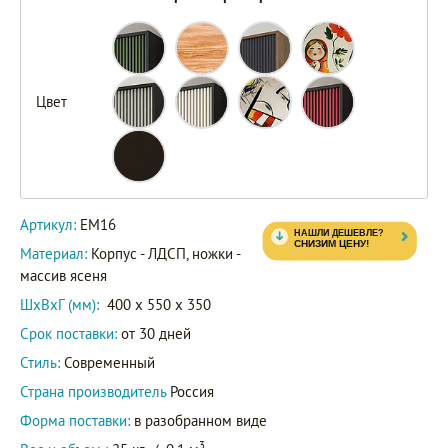
EM16/green/L
EM16
Цвет
EM16/7024/L
EM16/Art04
EM16/gray/L
Артикул
EM16/milky/L
Артикул:
EM16
EM16/Print_01
Материал:
Корпус - ЛДСП, ножки -
массив ясеня
EM16/red/L
ШxВxГ (мм):
400 x 550 x 350
EM16/9011
Срок поставки:
от 30 дней
Стиль:
Современный
Страна производитель
Россия
Форма поставки:
в разобранном виде
3