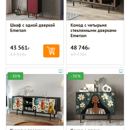
Шкаф с одной дверкой
Комод с четырьмя
Emerson
стеклянными дверками
Emerson
43 561
48 746
Р
Р
62 319
69 738
Р
Р
-30%
-30%