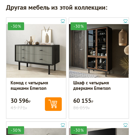
Другая мебель из этой коллекции:
-30%
-30%
Комод с четырьмя
Шкаф с четырьмя
ящиками Emerson
дверками Emerson
30 596
60 155
Р
Р
43 771
86 059
Р
Р
-30%
-30%