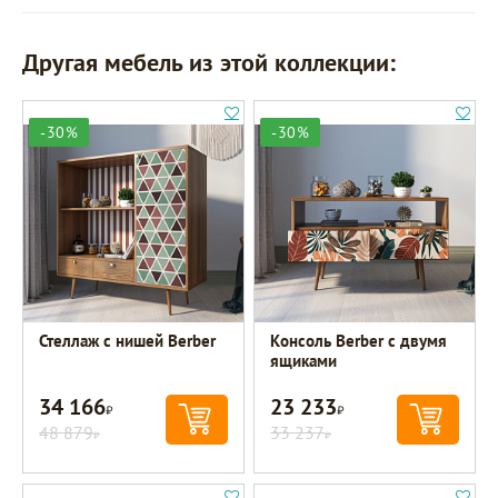
Другая мебель из этой коллекции:
-30%
-30%
Стеллаж с нишей Berber
Консоль Berber с двумя
ящиками
34 166
23 233
Р
Р
48 879
33 237
Р
Р