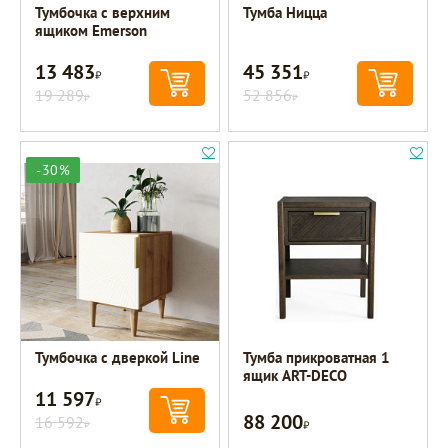
Тумбочка с верхним
Тумба Ницца
ящиком Emerson
13 483
45 351
Р
Р
19 289
52 856
Р
Р
-30%
Тумбочка с дверкой Line
Тумба прикроватная 1
ящик ART-DECO
11 597
Р
88 200
16 592
Р
Р