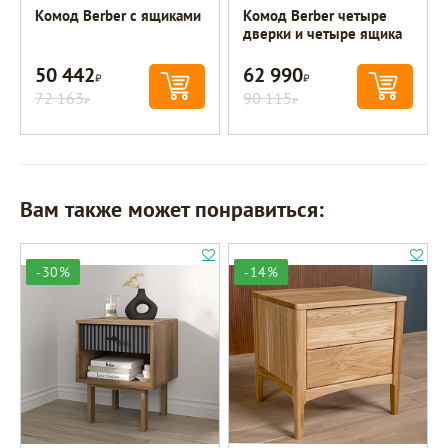
Комод Berber с ящиками
Комод Berber четыре
дверки и четыре ящика
50 442
62 990
Р
Р
72 163
90 115
Р
Р
Вам также может понравиться:
-30%
-14%