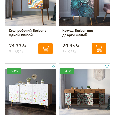
Стол рабочий Berber с
Комод Berber две
одной тумбой
дверки малый
24 227
24 453
Р
Р
34 659
34 983
Р
Р
-30%
-30%