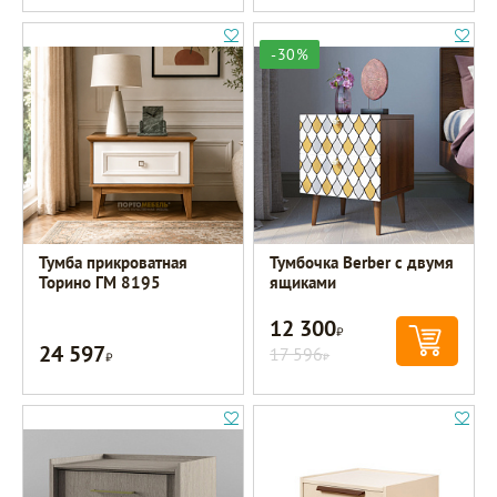
-30%
Тумба прикроватная
Тумбочка Berber с двумя
Торино ГМ 8195
ящиками
12 300
Р
24 597
Р
17 596
Р