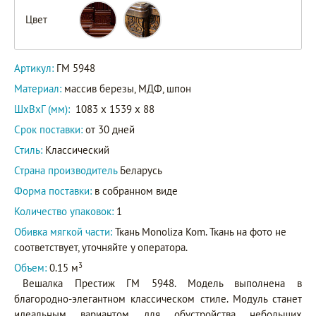
Цвет
Артикул:
ГМ 5948
Материал:
массив березы, МДФ, шпон
ШxВxГ (мм):
1083 x 1539 x 88
Срок поставки:
от 30 дней
Стиль:
Классический
Страна производитель
Беларусь
Форма поставки:
в собранном виде
Количество упаковок:
1
Обивка мягкой части:
Ткань Monoliza Kom. Ткань на фото не
соответствует, уточняйте у оператора.
3
Объем:
0.15 м
Вешалка Престиж ГМ 5948. Модель выполнена в
благородно-элегантном классическом стиле. Модуль станет
идеальным вариантом для обустройства небольших