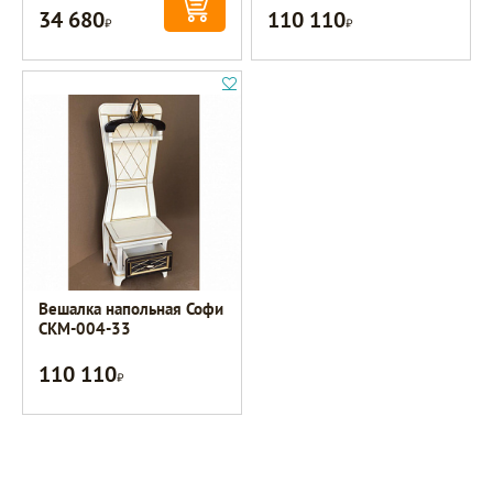
34 680
110 110
Р
Р
Вешалка напольная Софи
СКМ-004-33
110 110
Р