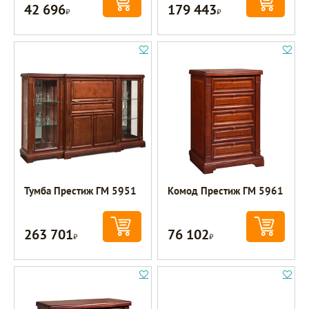
42 696
179 443
Р
Р
Тумба Престиж ГМ 5951
Комод Престиж ГМ 5961
263 701
76 102
Р
Р