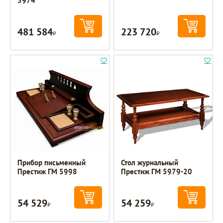
5974
481 584
223 720
Р
Р
Прибор письменный
Стол журнальный
Престиж ГМ 5998
Престиж ГМ 5979-20
54 529
54 259
Р
Р