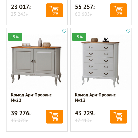
23 017
55 257
Р
Р
25 245
60 605
Р
Р
-9%
-9%
Комод Ари-Прованс
Комод Ари-Прованс
№22
№13
39 276
43 229
Р
Р
43 078
47 413
Р
Р