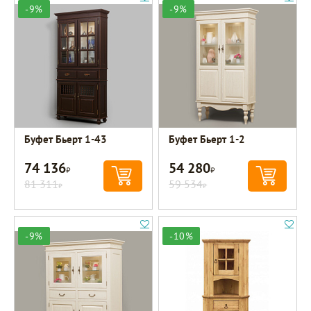
-9%
-9%
Буфет Бьерт 1-43
Буфет Бьерт 1-2
74 136
54 280
Р
Р
81 311
59 534
Р
Р
-9%
-10%