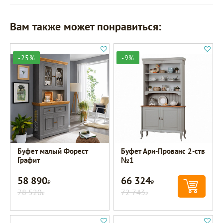
Вам также может понравиться:
-25%
-9%
Буфет малый Форест
Буфет Ари-Прованс 2-ств
Графит
№1
58 890
66 324
Р
Р
78 520
72 743
Р
Р