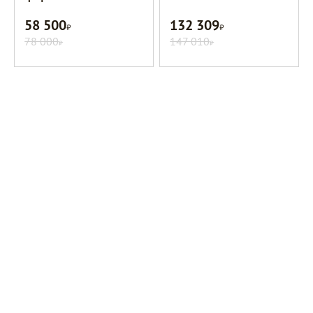
58 500
132 309
Р
Р
78 000
147 010
Р
Р