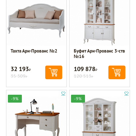
Тахта Ари-Прованс №2
Буфет Ари-Прованс 3-ств
№16
32 193
109 878
Р
Р
35 309
120 513
Р
Р
-9%
-9%