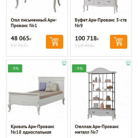
Стол письменный Ари-
Буфет Ари-Прованс 3-ств
Прованс №1
№9
48 065
100 718
Р
Р
52 717
110 466
Р
Р
-9%
-9%
Кровать Ари-Прованс
Стеллаж Ари-Прованс
№18 односпальная
металл №7