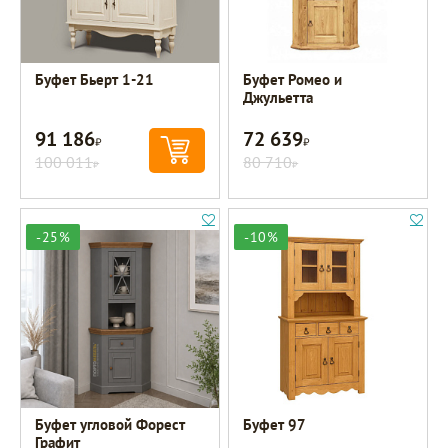
Буфет Бьерт 1-21
Буфет Ромео и
Джульетта
91 186
72 639
Р
Р
100 011
80 710
Р
Р
-25%
-10%
Буфет угловой Форест
Буфет 97
Графит