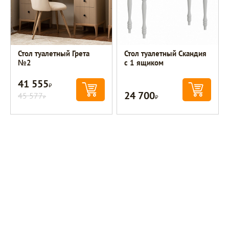
Стол туалетный Грета
Стол туалетный Скандия
№2
с 1 ящиком
41 555
Р
24 700
45 577
Р
Р