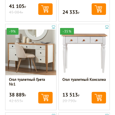
41 105
Р
24 333
45 084
Р
Р
-9%
-35%
Стол туалетный Грета
Стол туалетный Консолеа
№1
38 889
13 513
Р
Р
42 653
20 790
Р
Р