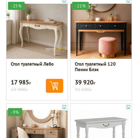
-25%
-22%
Стол туалетный Лебо
Стол туалетный 120
Пенни Блэк
17 985
39 920
Р
Р
23 980
51 180
Р
Р
-9%