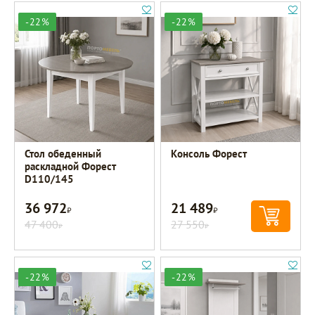
-22%
-22%
Стол обеденный
Консоль Форест
раскладной Форест
D110/145
36 972
21 489
Р
Р
47 400
27 550
Р
Р
-22%
-22%