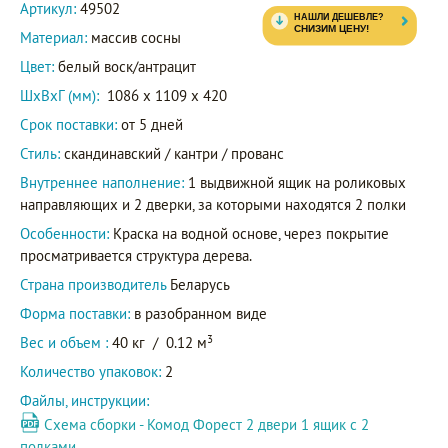
Артикул:
49502
Материал:
массив сосны
Цвет:
белый воск/антрацит
ШxВxГ (мм):
1086 x 1109 x 420
Срок поставки:
от 5 дней
Стиль:
скандинавский / кантри / прованс
Внутреннее наполнение:
1 выдвижной ящик на роликовых
направляющих и 2 дверки, за которыми находятся 2 полки
Особенности:
Краска на водной основе, через покрытие
просматривается структура дерева.
Страна производитель
Беларусь
Форма поставки:
в разобранном виде
3
Вес и объем :
40 кг
/
0.12 м
Количество упаковок:
2
Файлы, инструкции:
Схема сборки - Комод Форест 2 двери 1 ящик с 2
полками