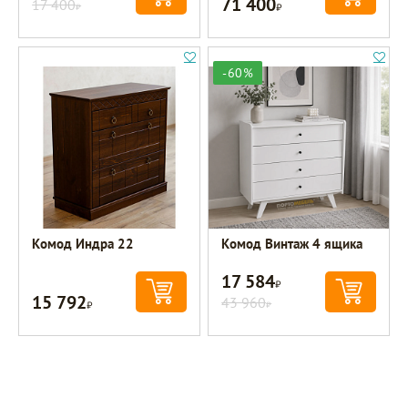
71 400
17 400
Р
Р
-60%
Комод Индра 22
Комод Винтаж 4 ящика
17 584
Р
15 792
Р
43 960
Р