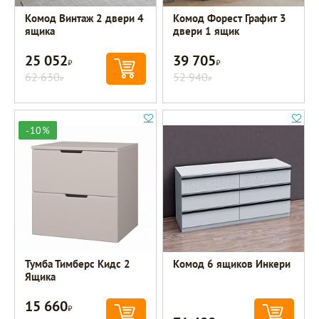
Комод Винтаж 2 двери 4
Комод Форест Графит 3
ящика
двери 1 ящик
25 052
39 705
Р
Р
62 630
52 940
Р
Р
-10%
Тумба Тимберс Кидс 2
Комод 6 ящиков Инкери
Ящика
15 660
Р