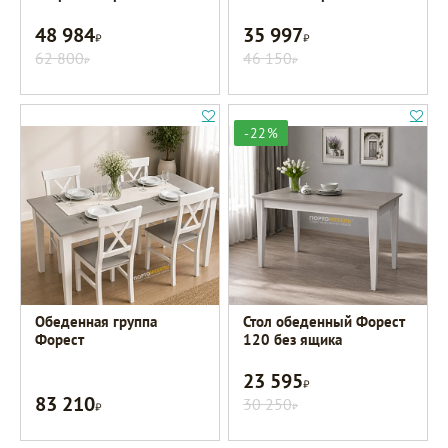
48 984
35 997
Р
Р
62 800
46 150
Р
Р
-22%
Обеденная группа
Стол обеденный Форест
Форест
120 без ящика
23 595
Р
83 210
Р
30 250
Р