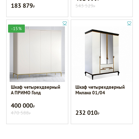
183 879
Р
543 529
Р
-15%
Шкаф четырехдверный
Шкаф четырехдверный
A ПРИМО Голд
Милана 01/04
400 000
Р
232 010
470 588
Р
Р