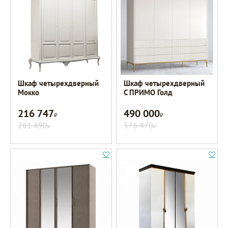
Шкаф четырехдверный
Шкаф четырехдверный
Мокко
C ПРИМО Голд
216 747
490 000
Р
Р
281 490
576 470
Р
Р