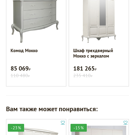
Комод Мокко
Шкаф трехдверный
Мокко с зеркалом
85 069
181 265
Р
Р
110 480
235 410
Р
Р
Вам также может понравиться:
-23%
-15%