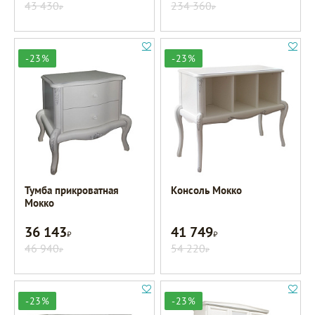
43 430
234 360
Р
Р
-23%
-23%
Тумба прикроватная
Консоль Мокко
Мокко
36 143
41 749
Р
Р
46 940
54 220
Р
Р
-23%
-23%