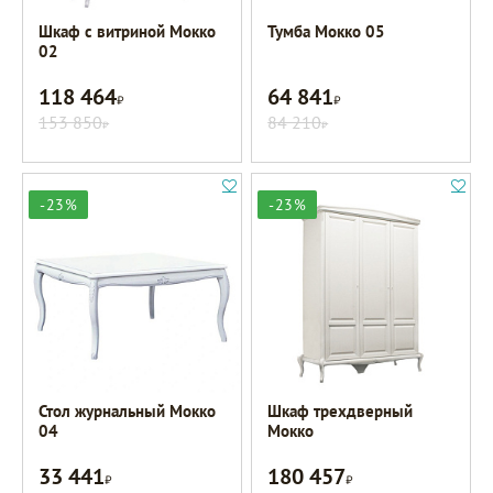
Шкаф с витриной Мокко
Тумба Мокко 05
02
118 464
64 841
Р
Р
153 850
84 210
Р
Р
-23%
-23%
Стол журнальный Мокко
Шкаф трехдверный
04
Мокко
33 441
180 457
Р
Р