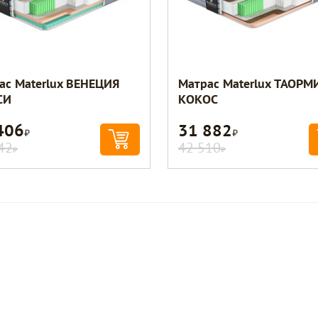
ас Materlux ВЕНЕЦИЯ
Матрас Materlux ТАОРМ
СИ
КОКОС
406
31 882
Р
Р
42
42 510
Р
Р