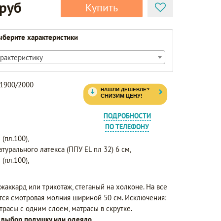
 руб
Купить
берите характеристики
рактеристику
 1900/2000
ПОДРОБНОСТИ
ПО ТЕЛЕФОНУ
(пл.100),
атурального латекса (ППУ EL пл 32) 6 см,
(пл.100),
жаккард или трикотаж, стеганый на холконе. На все
тся смотровая молния шириной 50 см. Исключения:
атрасы с одним слоем, матрасы в скрутке.
а выбор подушку или одеяло.