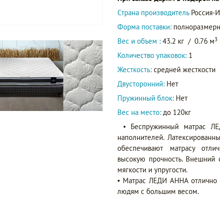
Страна производитель
Россия-И
Форма поставки:
полноразмер
3
Вес и объем :
43.2 кг
/
0.76 м
Количество упаковок:
1
Жесткость:
средней жесткости
Двусторонний:
Нет
Пружинный блок:
Нет
Вес на место:
до 120кг
• Беспружинный матрас ЛЕ
наполнителей. Латексированн
обеспечивают матрасу отли
высокую прочность. Внешний 
мягкости и упругости.
• Матрас ЛЕДИ АННА отлично 
людям с большим весом.