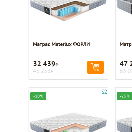
Матрас Materlux ФОРЛИ
Матр
32 439
47 
Р
43 253
63 0
Р
-10%
-25%