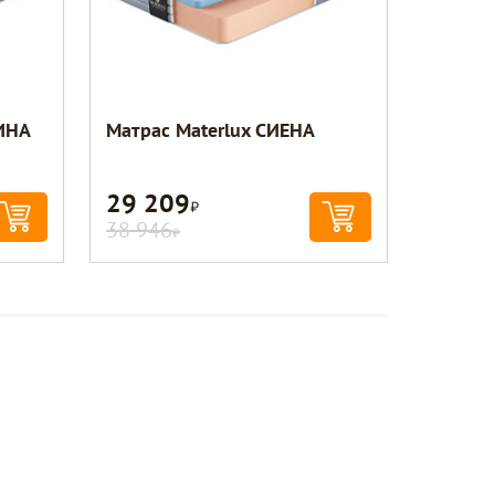
ИНА
Матрас Materlux СИЕНА
29 209
Р
38 946
Р