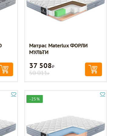
О
Матрас Materlux ФОРЛИ
МУЛЬТИ
37 508
Р
50 011
Р
-25%