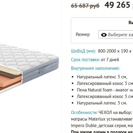
49 265
65 687 руб
Вы
Размер
Выберите ха
ШxВxД (мм):
800-2000 x 190 x
Срок поставки:
от 7 дней
Внутреннее наполнение:
Натуральный латекс 3 см,
Латексированный кокос 3 см 
Пена Natural foam - аналог н
Латексированный кокос 3 см 
Натуральный латекс 3 см.
Особенности:
ЧЕХОЛ на выбор: 
матрасы Materlux устанавливае
Impero Duble, детская серия, м
При заказе дарим в подарок н