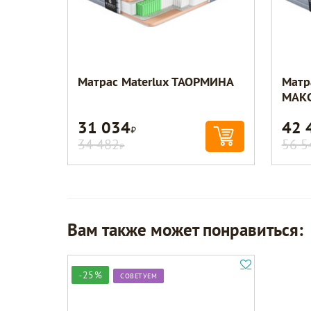
Матрас Materlux ТАОРМИНА
Матр
МАК
31 034
42 
Р
34 482
56 5
Р
Вам также может понравиться:
-25%
СОВЕТУЕМ