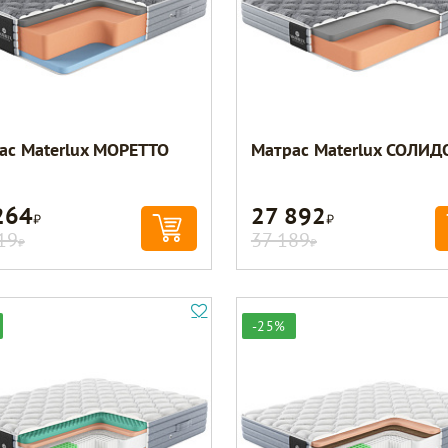
ас Materlux МОРЕТТО
Матрас Materlux СОЛИД
264
27 892
Р
Р
19
37 189
Р
Р
-25%