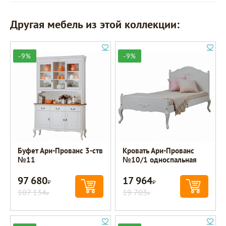
Другая мебель из этой коллекции:
-9%
-9%
Буфет Ари-Прованс 3-ств
Кровать Ари-Прованс
№11
№10/1 односпальная
97 680
17 964
Р
Р
107 134
19 703
Р
Р