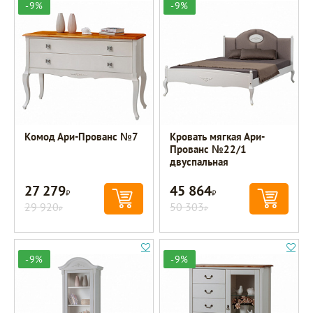
-9%
-9%
Комод Ари-Прованс №7
Кровать мягкая Ари-
Прованс №22/1
двуспальная
27 279
45 864
Р
Р
29 920
50 303
Р
Р
-9%
-9%