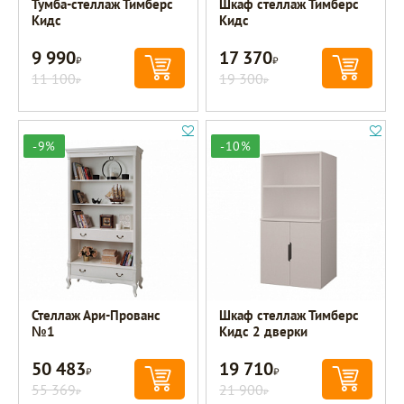
Тумба-стеллаж Тимберс
Шкаф стеллаж Тимберс
Кидс
Кидс
9 990
17 370
Р
Р
11 100
19 300
Р
Р
-9%
-10%
Стеллаж Ари-Прованс
Шкаф стеллаж Тимберс
№1
Кидс 2 дверки
50 483
19 710
Р
Р
55 369
21 900
Р
Р