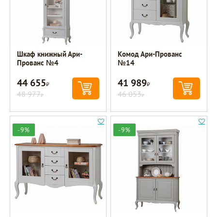
Шкаф книжный Ари-
Комод Ари-Прованс
Прованс №4
№14
44 655
41 989
Р
Р
48 977
46 053
Р
Р
-9%
-9%