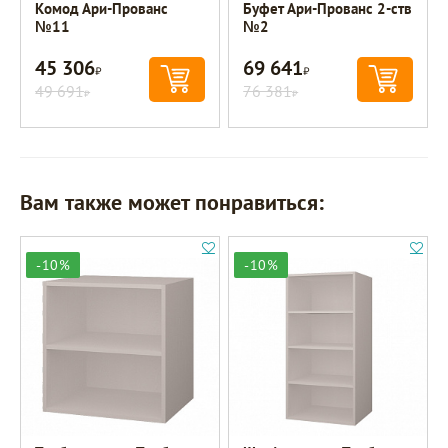
Комод Ари-Прованс
Буфет Ари-Прованс 2-ств
№11
№2
45 306
69 641
Р
Р
49 691
76 381
Р
Р
Вам также может понравиться:
-10%
-10%