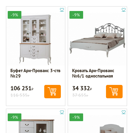
-9%
-9%
Буфет Ари-Прованс 3-ств
Кровать Ари-Прованс
№29
№6/1 односпальная
106 251
34 332
Р
Р
116 535
37 655
Р
Р
-9%
-9%