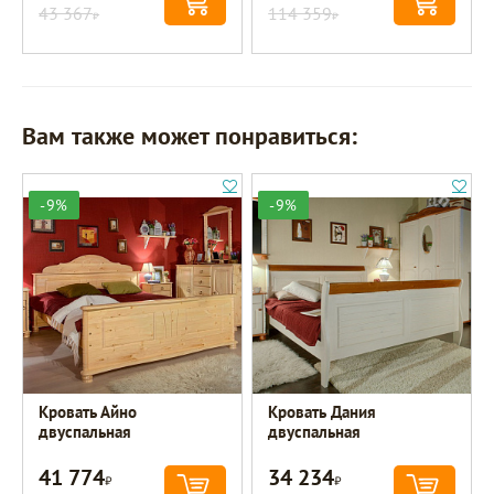
43 367
114 359
Р
Р
Вам также может понравиться:
-9%
-9%
Кровать Айно
Кровать Дания
двуспальная
двуспальная
41 774
34 234
Р
Р