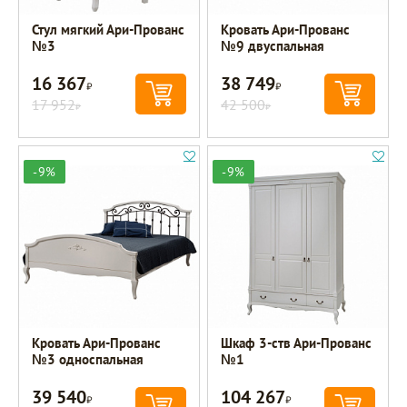
Стул мягкий Ари-Прованс
Кровать Ари-Прованс
№3
№9 двуспальная
16 367
38 749
Р
Р
17 952
42 500
Р
Р
-9%
-9%
Кровать Ари-Прованс
Шкаф 3-ств Ари-Прованс
№3 односпальная
№1
39 540
104 267
Р
Р