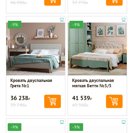
46 096
37 776
Р
Р
-9%
-9%
Кровать двуспальная
Кровать двуспальная
Грета №1
мягкая Бетти №5/5
36 238
41 539
Р
Р
39 746
45 560
Р
Р
-9%
-9%