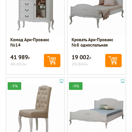
Комод Ари-Прованс
Кровать Ари-Прованс
№14
№8 односпальная
41 989
19 002
Р
Р
46 053
20 842
Р
Р
-9%
-9%