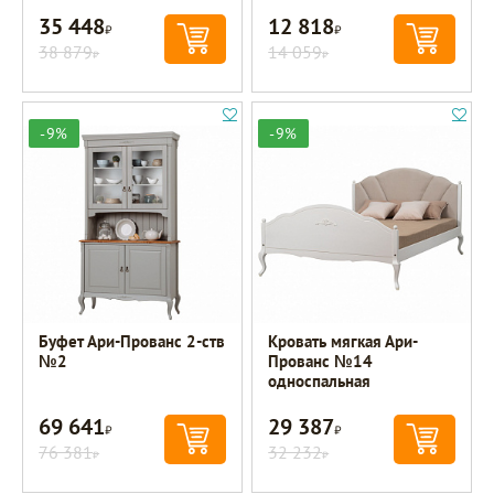
35 448
12 818
Р
Р
38 879
14 059
Р
Р
-9%
-9%
Буфет Ари-Прованс 2-ств
Кровать мягкая Ари-
№2
Прованс №14
односпальная
69 641
29 387
Р
Р
76 381
32 232
Р
Р