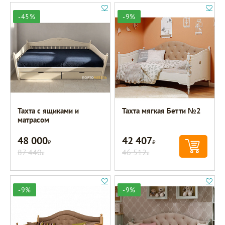
-45%
-9%
Тахта с ящиками и
Тахта мягкая Бетти №2
матрасом
48 000
42 407
Р
Р
87 440
46 512
Р
Р
-9%
-9%