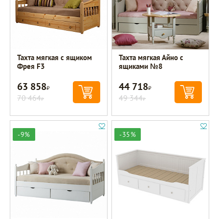
Тахта мягкая с ящиком
Тахта мягкая Айно с
Фрея F3
ящиками №8
63 858
44 718
Р
Р
70 464
49 344
Р
Р
-9%
-35%