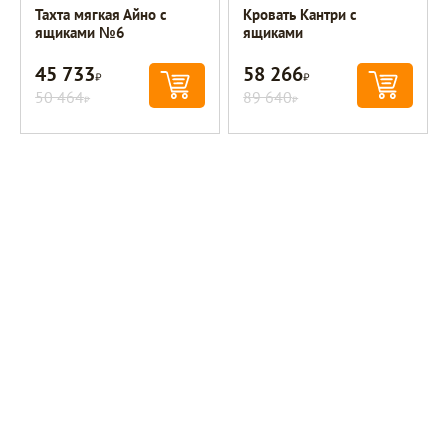
Тахта мягкая Айно с
Кровать Кантри с
ящиками №6
ящиками
45 733
58 266
Р
Р
50 464
89 640
Р
Р