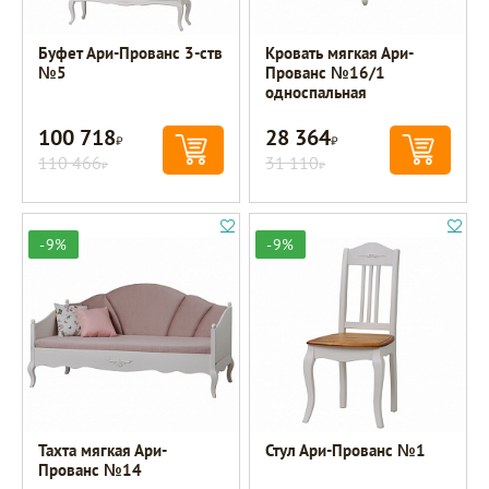
Буфет Ари-Прованс 3-ств
Кровать мягкая Ари-
№5
Прованс №16/1
односпальная
100 718
28 364
Р
Р
110 466
31 110
Р
Р
-9%
-9%
Тахта мягкая Ари-
Стул Ари-Прованс №1
Прованс №14