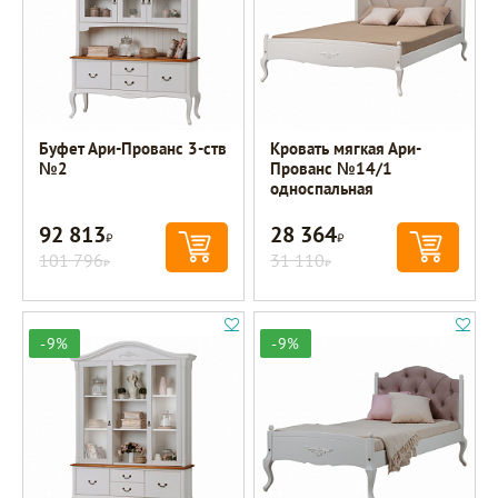
Буфет Ари-Прованс 3-ств
Кровать мягкая Ари-
№2
Прованс №14/1
односпальная
92 813
28 364
Р
Р
101 796
31 110
Р
Р
-9%
-9%