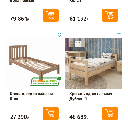
Вена прямая
Кёльн
79 864
61 192
Р
Р
Кровать односпальная
Кровать односпальная
Rino
Дублин-1
27 290
48 689
Р
Р