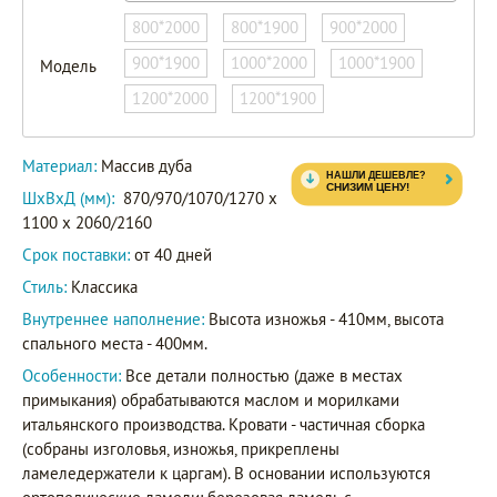
800*2000
800*1900
900*2000
900*1900
1000*2000
1000*1900
Модель
1200*2000
1200*1900
Материал:
Массив дуба
ШxВxД (мм):
870/970/1070/1270 x
1100 x 2060/2160
Срок поставки:
от 40 дней
Стиль:
Классика
Внутреннее наполнение:
Высота изножья - 410мм, высота
спального места - 400мм.
Особенности:
Все детали полностью (даже в местах
примыкания) обрабатываются маслом и морилками
итальянского производства. Кровати - частичная сборка
(собраны изголовья, изножья, прикреплены
ламеледержатели к царгам). В основании используются